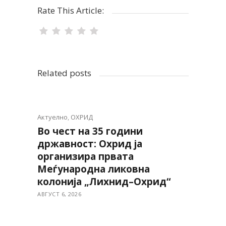
Rate This Article:
Related posts
Актуелно
,
ОХРИД
Во чест на 35 години
државност: Охрид ја
организира првата
Меѓународна ликовна
колонија „Лихнид–Охрид“
АВГУСТ 6, 2026