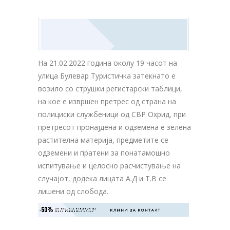
На 21.02.2022 година околу 19 часот на
улица Булевар Туристичка затекнато е
возило со струшки регистарски таблици,
на кое е извршен претрес од страна на
полициски службеници од СВР Охрид, при
претресот пронајдена и одземена е зелена
растителна материја, предметите се
одземени и пратени за понатамошно
испитување и целосно расчистување на
случајот, додека лицата А.Д и Т.В се
лишени од слобода.
-50%
ЗА ТВОЈАТА РЕКЛАМА НА

КЛИНИ ЗА КОНТАКТ
ОВОЈ РЕКЛАМЕН БАНЕР