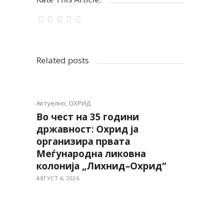
Related posts
Актуелно
,
ОХРИД
Во чест на 35 години
државност: Охрид ја
организира првата
Меѓународна ликовна
колонија „Лихнид–Охрид“
АВГУСТ 6, 2026