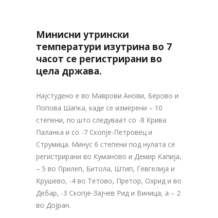
Минисни утрински
температури изутрина во 7
часот се регистрирани во
цела држава.
Најстудено е во Маврови Анови, Берово и
Попова Шапка, каде се измерени – 10
степени, по што следуваат со -8 Крива
Паланка и со -7 Скопје-Петровец и
Струмица. Минус 6 степени под нулата се
регистрирани во Куманово и Демир Капија,
– 5 во Прилеп, Битола, Штип, Гевгелија и
Kрушево, -4 во Тетово, Претор, Охрид и во
Дебар, -3 Скопје-Зајчев Рид и Виница, а – 2
во Дојран.