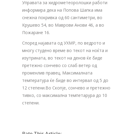
Управата за хидрометеоролошки работи
информира дека на Попова Шапка има
снежна покривка од 60 сантиметри, во
Крушево 54, во Маврови Анови 46, а во
Пожаране 16.
Според најавата од УХМР, по ведрото и
многу студено време во текот на ноќта и
изутрината, во текот на денов ќе биде
претежно сончево со слаб ветер од
променлив правец. Максималната
температура ќе биде во интервал од 5 до
12 степени.Во Скопје, сончево и претежно
тивко, со максимална темпетарура до 10
степени.
Rate This Article: