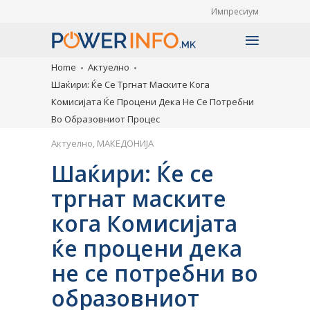
Импресиум
Home
Актуелно
Шаќири: Ќе Се Тргнат Маските Кога
Комисијата Ќе Процени Дека Не Се Потребни
Во Образовниот Процес
Актуелно
,
МАКЕДОНИЈА
Шаќири: Ќе се
тргнат маските
кога Комисијата
ќе процени дека
не се потребни во
образовниот