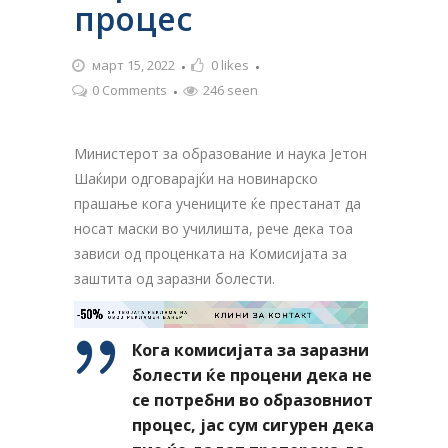
процес
март 15, 2022
0
likes
0 Comments
246 seen
Министерот за образование и наука Јетон
Шаќири одговарајќи на новинарско
прашање кога учениците ќе престанат да
носат маски во училишта, рече дека тоа
зависи од проценката на Комисијата за
заштита од заразни болести.
-50%
ЗА ТВОЈАТА РЕКЛАМА НА

КЛИНИ ЗА КОНТАКТ
ОВОЈ РЕКЛАМЕН БАНЕР
Кога комисијата за заразни
болести ќе процени дека не
се потребни во образовниот
процес, јас сум сигурен дека