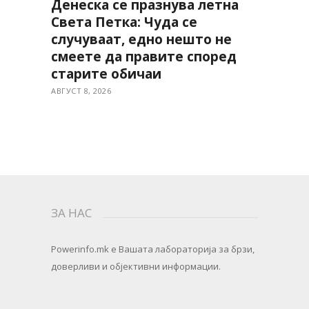
Денеска се празнува летна
Света Петка: Чуда се
случуваат, едно нешто не
смеете да правите според
старите обичаи
АВГУСТ 8, 2026
ЗА НАС
Powerinfo.mk
e Вашата лабораторија за брзи,
доверливи и објективни информации.