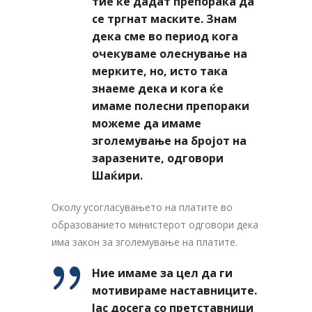
тие ќе дадат препорака да
се тргнат маските. Знам
дека сме во период кога
очекуваме олеснување на
мерките, но, исто така
знаеме дека и кога ќе
имаме полесни препораки
можеме да имаме
зголемување на бројот на
заразените, одговори
Шаќири.
Околу усогласувањето на платите во
образованието министерот одговори дека
има закон за зголемување на платите.
Ние имаме за цел да ги
мотивираме наставниците.
Јас досега со претставници