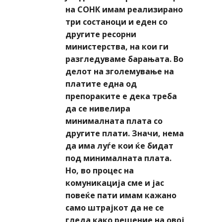
на СОНК имам реализирано
три состаноци и еден со
другите ресорни
министерства, на кои ги
разгледуваме барањата. Во
делот на зголемување на
платите една од
препораките е дека треба
да се нивелира
минималната плата со
другите плати. Значи, нема
да има луѓе кои ќе бидат
под минималната плата.
Но, во процес на
комуникација сме и јас
повеќе пати имам кажано
само штрајкот да не се
гледа како решение на овој