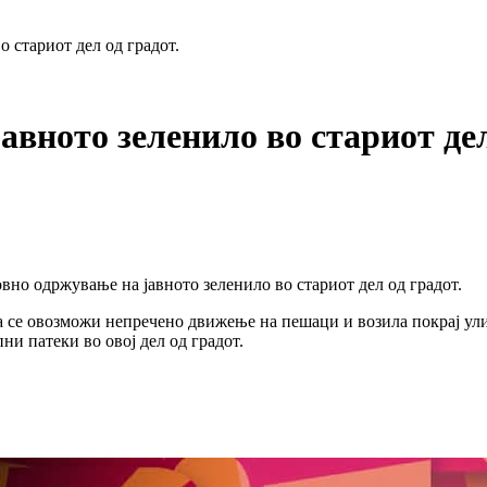
 стариот дел од градот.
вното зеленило во стариот дел
вно одржување на јавното зеленило во стариот дел од градот.
 да се овозможи непречено движење на пешаци и возила покрај 
ни патеки во овој дел од градот.