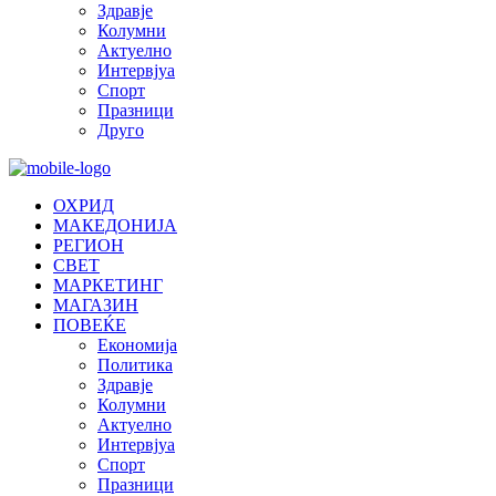
Здравје
Колумни
Актуелно
Интервјуа
Спорт
Празници
Друго
ОХРИД
МАКЕДОНИЈА
РЕГИОН
СВЕТ
МАРКЕТИНГ
МАГАЗИН
ПОВЕЌЕ
Економија
Политика
Здравје
Колумни
Актуелно
Интервјуа
Спорт
Празници