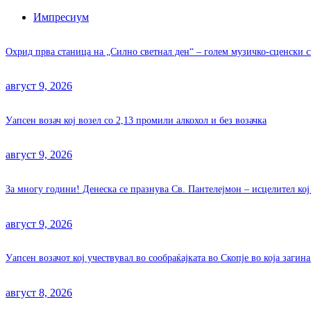
Импресиум
Охрид прва станица на „Силно светнал ден“ – голем музичко-сценски с
август 9, 2026
Уапсен возач кој возел со 2,13 промили алкохол и без возачка
август 9, 2026
За многу години! Денеска се празнува Св. Пантелејмон – исцелител ко
август 9, 2026
Уапсен возачот кој учествувал во сообраќајката во Скопје во која заги
август 8, 2026