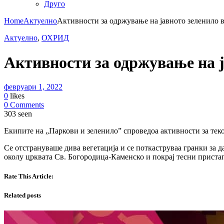
Друго
Home
Актуелно
Активности за одржување на јавното зеленило во
Актуелно
,
ОХРИД
Активности за одржување на ја
февруари 1, 2022
0
likes
0 Comments
303 seen
Екипите на „Паркови и зеленило” спроведоа активности за теко
Се отстрануваше дива вегетација и се поткаструваа гранки за
околу црквата Св. Богородица-Каменско и покрај тесни пристап
Rate This Article:
Related posts