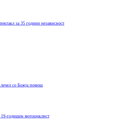
пектакл за 35 години независност
ј лечел со Божја помош
на 19-годишен мотоциклист