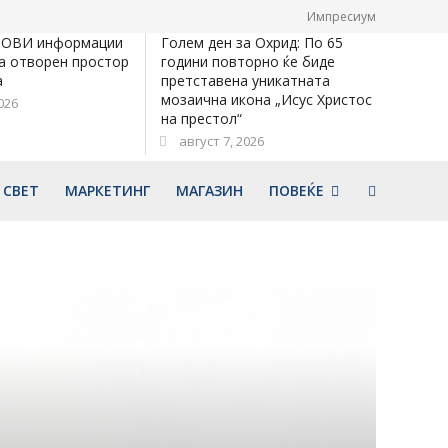
Импресиум
НОВИ информации
Голем ден за Охрид: По 65
а отворен простор
години повторно ќе биде
а
претставена уникатната
мозаична икона „Исус Христос
026
на престол“
август 7, 2026
СВЕТ
МАРКЕТИНГ
МАГАЗИН
ПОВЕЌЕ