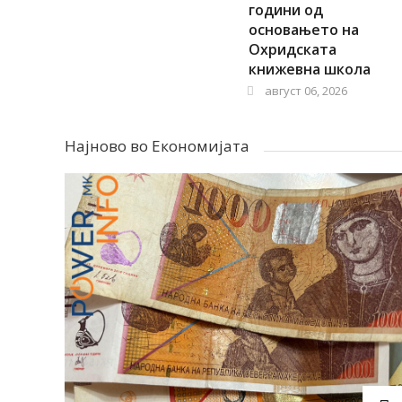
Власти
години од
предупредуваат
основањето на
Охридската
на нови
книжевна школа
шумски
август 06, 2026
пожари
август 06, 2026
Најново во Економијата