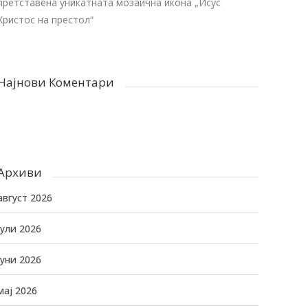
претставена уникатната мозаична икона „Исус
Христос на престол“
Најнови Коментари
Архиви
август 2026
јули 2026
јуни 2026
мај 2026