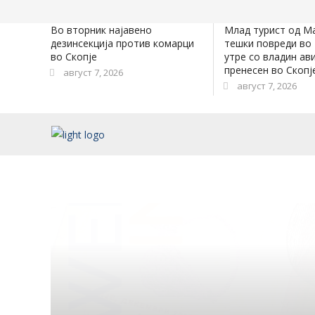
Во вторник најавено
Млад турист од М
дезинсекција против комарци
тешки повреди во 
во Скопје
утре со владин ав
пренесен во Скопј
август 7, 2026
август 7, 2026