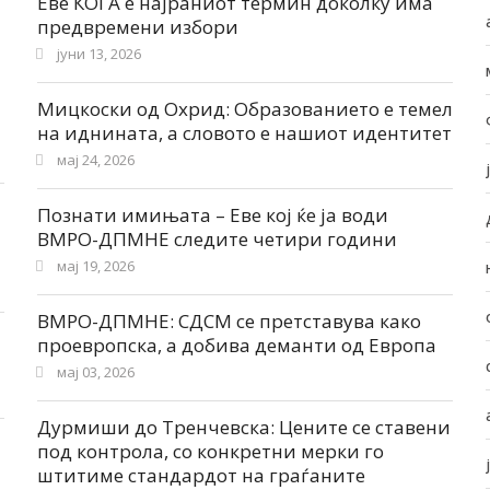
Еве КОГА е најраниот термин доколку има
предвремени избори
јуни 13, 2026
Мицкоски од Охрид: Образованието е темел
на иднината, а словото е нашиот идентитет
мај 24, 2026
Познати имињата – Еве кој ќе ја води
ВМРО-ДПМНЕ следите четири години
мај 19, 2026
ВМРО-ДПМНЕ: СДСМ се претставува како
проевропска, а добива деманти од Европа
мај 03, 2026
Дурмиши до Тренчевска: Цените се ставени
под контрола, со конкретни мерки го
штитиме стандардот на граѓаните