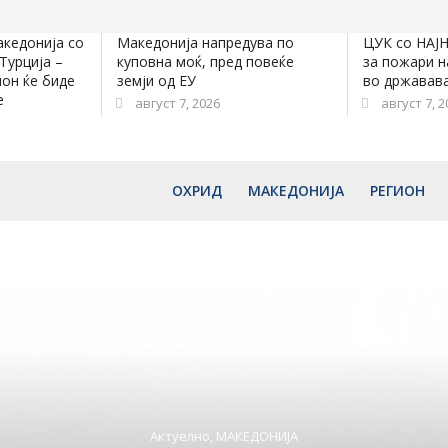
акедонија со
Македонија напредува по
ЦУК со НАЈ
Турција –
куповна моќ, пред повеќе
за пожари н
ион ќе биде
земји од ЕУ
во државав
е
август 7, 2026
август 7, 2
ОХРИД
МАКЕДОНИЈА
РЕГИОН
Актуелно
,
ЕКОНОМИЈА
,
МАКЕДОНИЈА