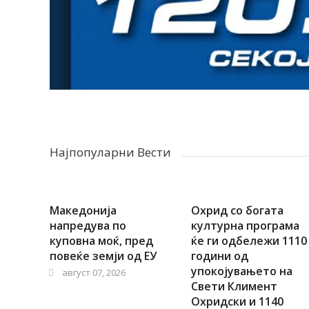
Најпопуларни Вести
Актуелно
,
РЕГИОН
Македонија
Охрид со богата
Топлотниот
напредува по
културна програма
куповна моќ, пред
ќе ги одбележи 1110
бран ја
повеќе земји од ЕУ
години од
зголемува
упокојувањето на
август 07, 2026
Свети Климент
опасноста:
Охридски и 1140