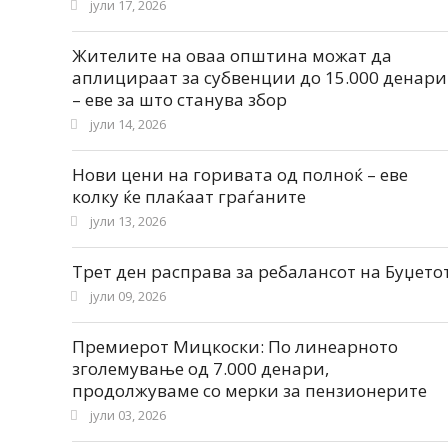
јули 17, 2026
Жителите на оваа општина можат да
аплицираат за субвенции до 15.000 денари
– еве за што станува збор
јули 14, 2026
Нови цени на горивата од полноќ – еве
колку ќе плаќаат граѓаните
јули 13, 2026
Трет ден расправа за ребалансот на Буџето
јули 09, 2026
Премиерот Мицкоски: По линеарното
зголемување од 7.000 денари,
продолжуваме со мерки за пензионерите
јули 03, 2026