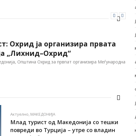
ст: Охрид ја организира првата
ја „Лихнид–Охрид“
едонија, Општина Охрид за првпат организира Меѓународна
Актуелно
,
МАКЕДОНИЈА
Млад турист од Македонија со тешки
повреди во Турција – утре со владин