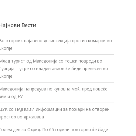
Најнови Вести
Во вторник најавено дезинсекција против комарци во
Скопје
Млад турист од Македонија со тешки повреди во
Турција – утре со владин авион ќе биде пренесен во
Скопје
Македонија напредува по куповна моќ, пред повеќе
земји од ЕУ
ЦУК со НАЈНОВИ информации за пожари на отворен
простор во државава
Голем ден за Охрид: По 65 години повторно ќе биде