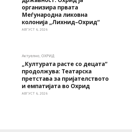
државност: Охрид ја
организира првата
Меѓународна ликовна
колонија „Лихнид–Охрид“
АВГУСТ 6, 2026
Актуелно
,
ОХРИД
„Културата расте со децата“
продолжува: Театарска
претстава за пријателството
и емпатијата во Охрид
АВГУСТ 6, 2026