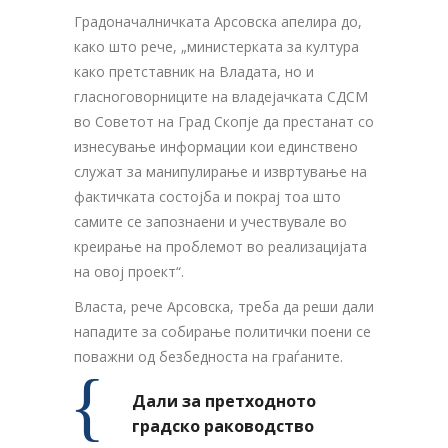
Градоначалничката Арсовска апелира до,
како што рече, „министерката за култура
како претставник на Владата, но и
гласноговорниците на владејачката СДСМ
во Советот на Град Скопје да престанат со
изнесување информации кои единствено
служат за манипулирање и извртување на
фактичката состојба и покрај тоа што
самите се запознаени и учествувале во
креирање на проблемот во реализацијата
на овој проект“.
Власта, рече Арсовска, треба да реши дали
нападите за собирање политички поени се
поважни од безбедноста на граѓаните.
Дали за претходното
градско раководство