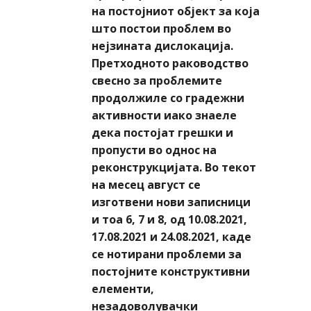
на постојниот објект за која
што постои проблем во
нејзината дислокација.
Претходното раководство
свесно за проблемите
продолжиле со градежни
активности иако знаеле
дека постојат грешки и
пропусти во однос на
реконструкцијата. Во текот
на месец август се
изготвени нови записници
и тоа 6, 7 и 8, од 10.08.2021,
17.08.2021 и 24.08.2021, каде
се нотирани проблеми за
постојните конструктивни
елементи,
незадоволувачки