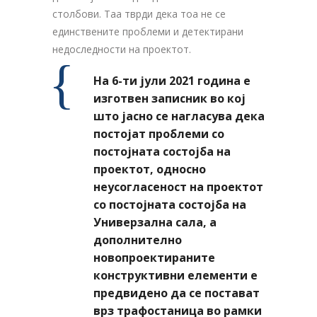
столбови. Таа тврди дека тоа не се
единствените проблеми и детектирани
недоследности на проектот.
На 6-ти јули 2021 година е
изготвен записник во кој
што јасно се нагласува дека
постојат проблеми со
постојната состојба на
проектот, односно
неусогласеност на проектот
со постојната состојба на
Универзална сала, а
дополнително
новопроектираните
конструктивни елементи е
предвидено да се постават
врз трафостаница во рамки