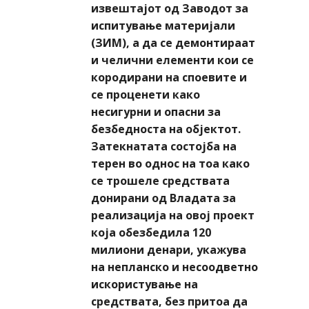
извештајот од Заводот за
испитување материјали
(ЗИМ), а да се демонтираат
и челични елементи кои се
кородирани на споевите и
се проценети како
несигурни и опасни за
безбедноста на објектот.
Затекнатата состојба на
терен во однос на тоа како
се трошеле средствата
донирани од Владата за
реализација на овој проект
која обезбедила 120
милиони денари, укажува
на непланско и несоодветно
искористување на
средствата, без притоа да