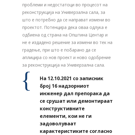
проблеми и недостатоци во процесот на
реконструкција на Универзална сала, за
што е потребно да се направат измени во
проектот. Потенцира дека оваа одлука е
одбиена од страна на Општина Центар и
не е издадено решение за измени во тек на
градење, при што е побарано да се
аплицира со нов проект и ново одобрение
за реконструкција на Универзална сала.
На 12.10.2021 со записник
број 16 надзорниот
инженер дал препорака да
се срушат или демонтираат
конструктивните
елементи, кои не ги
задоволуваат
карактеристиките согласно