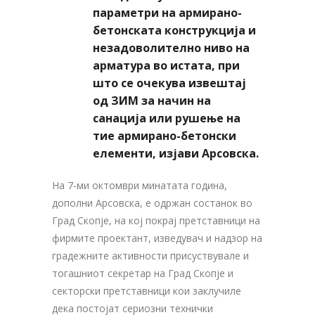
параметри на армирано-
бетонската конструкција и
незадоволително ниво на
арматура во истата, при
што се очекува извештај
од ЗИМ за начин на
санација или рушење на
тие армирано-бетонски
елементи, изјави Арсовска.
На 7-ми октомври минатата година,
дополни Арсовска, е одржан состанок во
Град Скопје, на кој покрај претставници на
фирмите проектант, изведувач и надзор на
градежните активности присуствувале и
тогашниот секретар на Град Скопје и
секторски претставници кои заклучиле
дека постојат сериозни технички