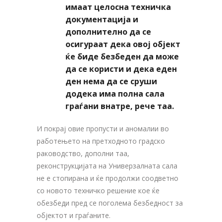
имаат целосна техничка
документација и
дополнително да се
осигураат дека овој објект
ќе биде безбеден да може
да се користи и дека еден
ден нема да се сруши
додека има полна сала
граѓани внатре, рече таа.
И покрај овие пропусти и аномалии во
работењето на претходното градско
раководство, дополни таа,
реконструкцијата на Универзалната сала
не е стопирана и ќе продолжи соодветно
со новото техничко решение кое ќе
обезбеди пред се поголема безбедност за
објектот и граѓаните.