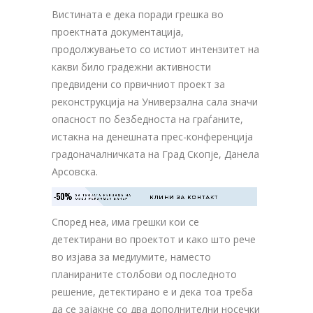
Вистината е дека поради грешка во
проектната документација,
продолжувањето со истиот интензитет на
какви било градежни активности
предвидени со првичниот проект за
реконструкција на Универзална сала значи
опасност по безбедноста на граѓаните,
истакна на денешната прес-конференција
градоначалничката на Град Скопје, Данела
Арсовска.
-50%
ЗА ТВОЈАТА РЕКЛАМА НА

КЛИНИ ЗА КОНТАКТ
ОВОЈ РЕКЛАМЕН БАНЕР
Според неа, има грешки кои се
детектирани во проектот и како што рече
во изјава за медиумите, наместо
планираните столбови од последното
решение, детектирано е и дека тоа треба
да се зајакне со два дополнителни носечки