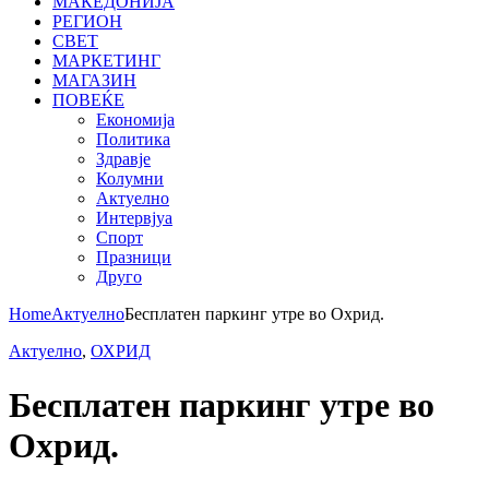
МАКЕДОНИЈА
РЕГИОН
СВЕТ
МАРКЕТИНГ
МАГАЗИН
ПОВЕЌЕ
Економија
Политика
Здравје
Колумни
Актуелно
Интервјуа
Спорт
Празници
Друго
Home
Актуелно
Бесплатен паркинг утре во Охрид.
Актуелно
,
ОХРИД
Бесплатен паркинг утре во
Охрид.