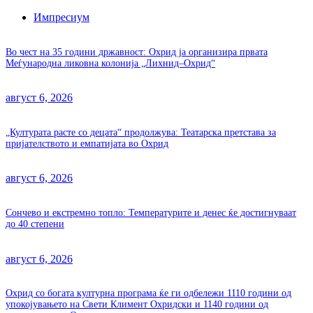
Импресиум
Во чест на 35 години државност: Охрид ја организира првата
Меѓународна ликовна колонија „Лихнид–Охрид“
август 6, 2026
„Културата расте со децата“ продолжува: Театарска претстава за
пријателството и емпатијата во Охрид
август 6, 2026
Сончево и екстремно топло: Температурите и денес ќе достигнуваат
до 40 степени
август 6, 2026
Охрид со богата културна програма ќе ги одбележи 1110 години од
упокојувањето на Свети Климент Охридски и 1140 години од