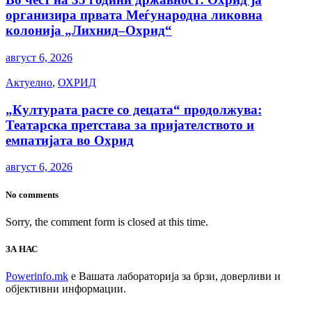
организира првата Меѓународна ликовна
колонија „Лихнид–Охрид“
август 6, 2026
Актуелно
,
ОХРИД
„Културата расте со децата“ продолжува:
Театарска претстава за пријателството и
емпатијата во Охрид
август 6, 2026
No comments
Sorry, the comment form is closed at this time.
ЗА НАС
Powerinfo.mk
e Вашата лабораторија за брзи, доверливи и
објективни информации.