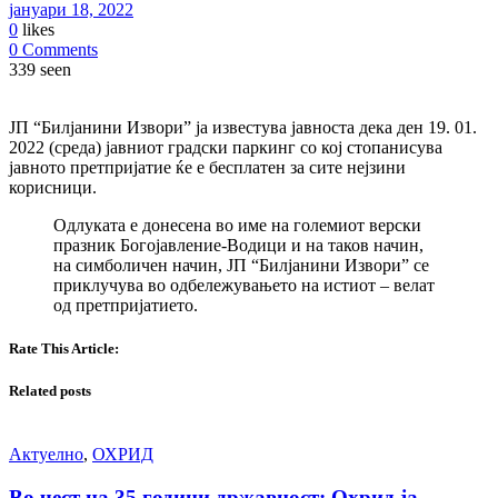
јануари 18, 2022
0
likes
0 Comments
339 seen
ЈП “Билјанини Извори” ја известува јавноста дека ден 19. 01.
2022 (среда) јавниот градски паркинг со кој стопанисува
јавното претпријатие ќе е бесплатен за сите нејзини
корисници.
Одлуката е донесена во име на големиот верски
празник Богојавление-Водици и на таков начин,
на симболичен начин, ЈП “Билјанини Извори” се
приклучува во одбележувањето на истиот – велат
од претпријатието.
Rate This Article:
Related posts
Актуелно
,
ОХРИД
Во чест на 35 години државност: Охрид ја