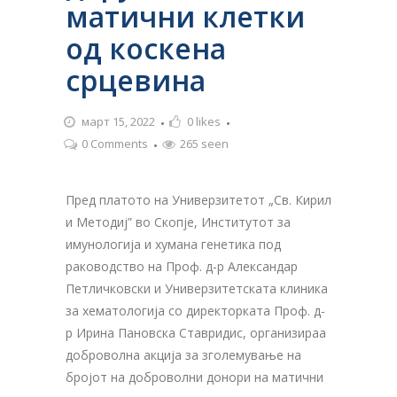
матични клетки
од коскена
срцевина
март 15, 2022
0
likes
0 Comments
265 seen
Пред платото на Универзитетот „Св. Кирил
и Методиј” во Скопје, Институтот за
имунологија и хумана генетика под
раководство на Проф. д-р Александар
Петличковски и Универзитетската клиника
за хематологија со директорката Проф. д-
р Ирина Пановска Ставридис, организираа
доброволна акција за зголемување на
бројот на доброволни донори на матични