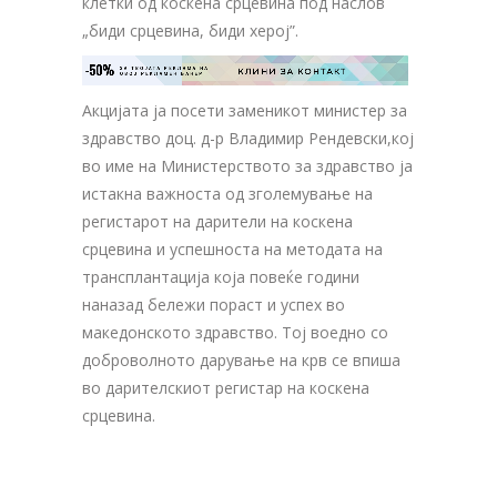
клетки од коскена срцевина под наслов
„биди срцевина, биди херој”.
-50%
ЗА ТВОЈАТА РЕКЛАМА НА

КЛИНИ ЗА КОНТАКТ
ОВОЈ РЕКЛАМЕН БАНЕР
Акцијата ја посети заменикот министер за
здравство доц. д-р Владимир Рендевски,кој
во име на Министерството за здравство ја
истакна важноста од зголемување на
регистарот на дарители на коскена
срцевина и успешноста на методата на
трансплантација која повеќе години
наназад бележи пораст и успех во
македонското здравство. Тој воедно со
доброволното дарување на крв се впиша
во дарителскиот регистар на коскена
срцевина.