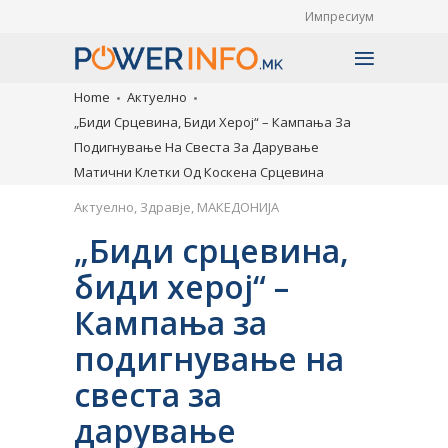
Импресиум
Home
Актуелно
„Биди Срцевина, Биди Херој“ – Кампања За
Подигнување На Свеста За Дарување
Матични Клетки Од Коскена Срцевина
Актуелно
,
Здравје
,
МАКЕДОНИЈА
„Биди срцевина,
биди херој“ –
Кампања за
подигнување на
свеста за
дарување