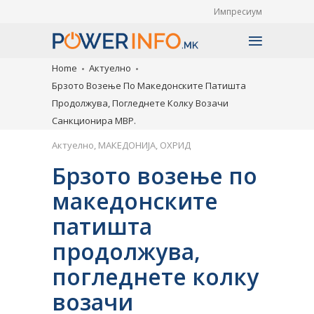
Импресиум
Home
Актуелно
Брзото Возење По Македонските Патишта
Продолжува, Погледнете Колку Возачи
Санкционира МВР.
Актуелно
,
МАКЕДОНИЈА
,
ОХРИД
Брзото возење по
македонските
патишта
продолжува,
погледнете колку
возачи