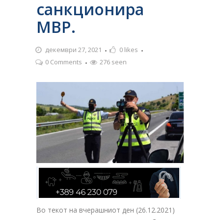
санкционира
МВР.
декември 27, 2021
0
likes
0 Comments
276 seen
Во текот на вчерашниот ден (26.12.2021)