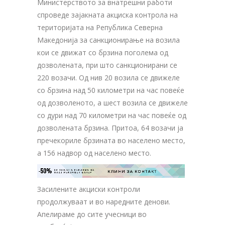
Министерството за внатрешни работи
спроведе зајакната акциска контрола на
територијата на Република Северна
Македонија за санкционирање на возила
кои се движат со брзина поголема од
дозволената, при што санкционирани се
220 возачи. Од нив 20 возилa се движеле
со брзина над 50 километри на час повеќе
од дозволеното, а шест возила се движеле
со дури над 70 километри на час повеќе од
дозволената брзина. Притоа, 64 возачи ја
пречекориле брзината во населено место,
а 156 надвор од населено место.
-50%
ЗА ТВОЈАТА РЕКЛАМА НА

КЛИНИ ЗА КОНТАКТ
ОВОЈ РЕКЛАМЕН БАНЕР
Засилените акциски контроли
продолжуваат и во наредните денови.
Апелираме до сите учесници во