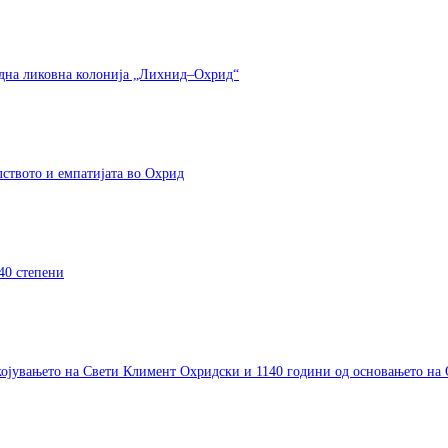
одна ликовна колонија „Лихнид–Охрид“
елството и емпатијата во Охрид
40 степени
окојувањето на Свети Климент Охридски и 1140 години од основањето на