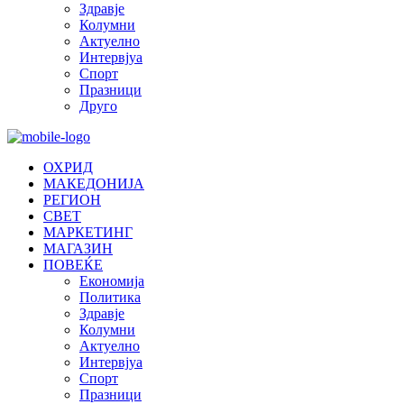
Здравје
Колумни
Актуелно
Интервјуа
Спорт
Празници
Друго
ОХРИД
МАКЕДОНИЈА
РЕГИОН
СВЕТ
МАРКЕТИНГ
МАГАЗИН
ПОВЕЌЕ
Економија
Политика
Здравје
Колумни
Актуелно
Интервјуа
Спорт
Празници