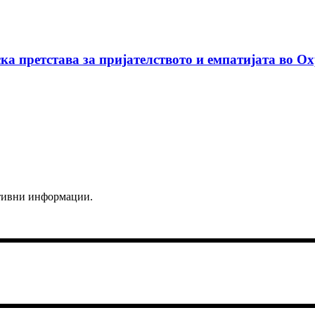
ка претстава за пријателството и емпатијата во О
ктивни информации.