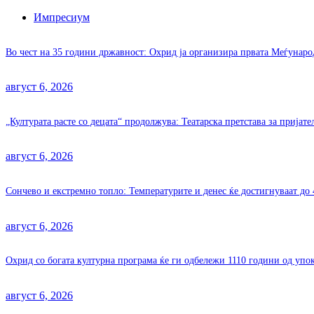
Импресиум
Во чест на 35 години државност: Охрид ја организира првата Меѓунар
август 6, 2026
„Културата расте со децата“ продолжува: Театарска претстава за пријат
август 6, 2026
Сончево и екстремно топло: Температурите и денес ќе достигнуваат до 
август 6, 2026
Охрид со богата културна програма ќе ги одбележи 1110 години од уп
август 6, 2026