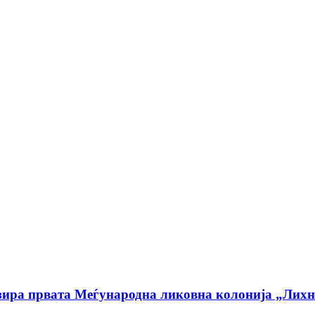
низира првата Меѓународна ликовна колонија „Ли