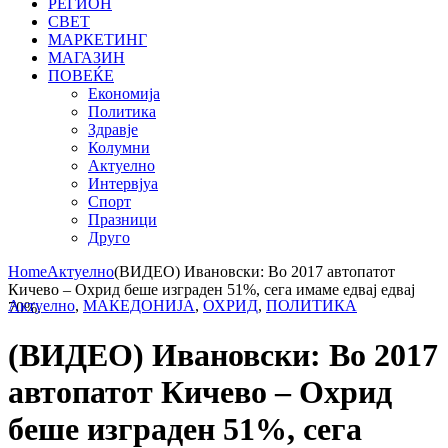
РЕГИОН
СВЕТ
МАРКЕТИНГ
МАГАЗИН
ПОВЕЌЕ
Економија
Политика
Здравје
Колумни
Актуелно
Интервјуа
Спорт
Празници
Друго
Home
Актуелно
(ВИДЕО) Ивановски: Во 2017 автопатот
Кичево – Охрид беше изграден 51%, сега имаме едвај едвај
Актуелно
,
МАКЕДОНИЈА
,
ОХРИД
,
ПОЛИТИКА
70%.
(ВИДЕО) Ивановски: Во 2017
автопатот Кичево – Охрид
беше изграден 51%, сега