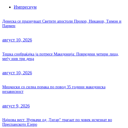
Импресиум
Денеска се празнуваат Светите апостоли Прохор, Никанор, Тимон и
Пармен
август 10, 2026
Тешка сообраќајка ја потресе Македонија: Повредени четири лица,
меѓу нив три деца
август 10, 2026
Мицкоски со силна порака по повод 35 години македонска
независност
август 9, 2026
Најнова вест: Нуркачи од „Тигар“ трагаат по човек исчезнат во
Преспанското Езеро