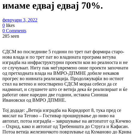
имаме едвај едвај 70%.
февруари 3, 2022
0
likes
0 Comments
285 seen
СДСМ во последниве 5 години по трет пат формира старо-
нова влада и по трет пат во владината програма ветува
изградба на инфраструктурни проекти кои во реалноста и не
се случуваат. Ниту пак меѓувремено оние проекти започнати
од претходната влада на ВМРО-ДПМНЕ добиле некаков
прогрес во нивната реализација. Продолжувајќи во истиот
стил на ветено и неостварено СДСМ мораа себеси да се
надминат, и слушнете што се ветија дека ќе реализираат и ќе
работат овие наредни две години, истакна Синиша
Ивановски од ВМРО ДПМНЕ.
Тој додаде: „Ветија изградба на Коридорот 8, тука пред се
мислат на Тетово – Гостивар проширување до ниво на
автопат, потоа изградба – завршување на автопатот од Кичево
– Охрид, како и автопат од Требеништа до Струга и Ќафасан.
Потоа ветија железничкото поврзување од Куманово до Крива