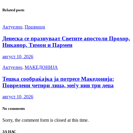
Related posts
Актуелно
,
Празници
Денеска се празнуваат Светите апостоли Прохор,
Никанор, Тимон и Пармен
август 10, 2026
Актуелно
,
МАКЕДОНИЈА
Тешка сообраќајка ја потресе Македонија:
Повредени четири лица, меѓу нив три деца
август 10, 2026
No comments
Sorry, the comment form is closed at this time.
ЗА НАС