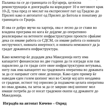
Паланка па се до границата со Бугарија, целосна
реконструкција и доизградба на коридорот 10 и неговиот крак
10-Д, тука пред се мислат на експресниот пат од Градско до
Прилеп како и автопатот од Прилеп до Битола и понатаму до
границата со Грција.
И ова се добро звучи на хартија, ова е лесно да се стави во
владина програма но кога ќе дојдеме до оперативно
реализирање на ветените инфраструктурни проекти сфаќаме
дека си имаме работа со СДСМ, си имаме работа со нивната
нестручност, нивната инертност, и нивната неможност да ја
градат државната инфраструктура.
Како коментар ќе додадам дека Македонија ниту има
капацитет финансиски во две години да ги изгради или пак
паралелно да ги гради сите овие инфраструктурни ветувања,
ниту пак има капацитет на градежната оператива во државата
за да се направат сите овие делници. Како еден пример ќе
наведам еден голем шопинг мол во Скопје кој што неодамна
се градеше, истиот тој сериозно ја подзакочи целата оператива
во оваа држава, па затоа за да се заврши овој шопинг мол
имаше потреба да се носат градежни екипи од државите до
Македонија.
Изградба на автопат Кичево – Охрид