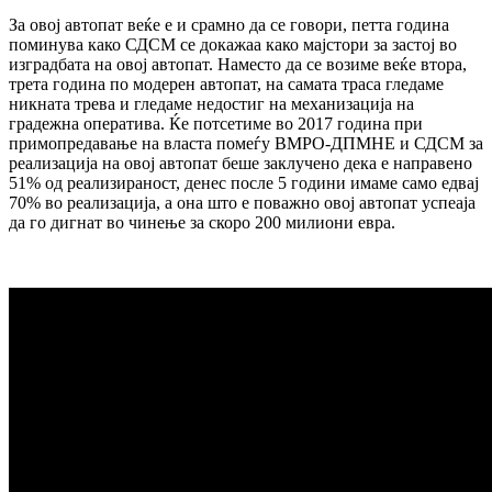
За овој автопат веќе е и срамно да се говори, петта година
поминува како СДСМ се докажаа како мајстори за застој во
изградбата на овој автопат. Наместо да се возиме веќе втора,
трета година по модерен автопат, на самата траса гледаме
никната трева и гледаме недостиг на механизација на
градежна оператива. Ќе потсетиме во 2017 година при
примопредавање на власта помеѓу ВМРО-ДПМНЕ и СДСМ за
реализација на овој автопат беше заклучено дека е направено
51% од реализираност, денес после 5 години имаме само едвај
70% во реализација, а она што е поважно овој автопат успеаја
да го дигнат во чинење за скоро 200 милиони евра.