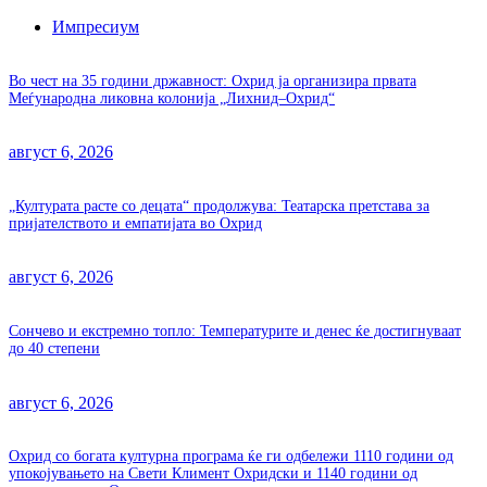
Импресиум
Во чест на 35 години државност: Охрид ја организира првата
Меѓународна ликовна колонија „Лихнид–Охрид“
август 6, 2026
„Културата расте со децата“ продолжува: Театарска претстава за
пријателството и емпатијата во Охрид
август 6, 2026
Сончево и екстремно топло: Температурите и денес ќе достигнуваат
до 40 степени
август 6, 2026
Охрид со богата културна програма ќе ги одбележи 1110 години од
упокојувањето на Свети Климент Охридски и 1140 години од