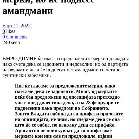
амандмани
март 11, 2022
0
likes
0 Comments
240 seen
ВМРО-ДПМНЕ ќе гласа за предложените мерки од владата
иако смета дека се задоцнети и недоволни, но од партијата
најавуваат и дека ќе поднесат пет амандмани со четири
суштински забелешки.
Ние ќе гласаме за предложените мерки, иако
сметаме дека се задоценти. Многу од мерките
веќе беа предложени од опозицијата претходно
уште пред дваестина дена, а на 28 февруари се
поднесении како предлози во Собранието.
Зошто Владата одбива да ги прифати прдлозите
на опозицијата, не знам, но гледаме дека се она
што ќе се одбие, по неколку дена се прифаќа.
Арогантно не повикуваат да ги прифатиме
мерките кои ние сме ги предложиле, изјави