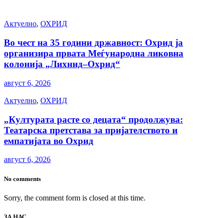
Актуелно
,
ОХРИД
Во чест на 35 години државност: Охрид ја
организира првата Меѓународна ликовна
колонија „Лихнид–Охрид“
август 6, 2026
Актуелно
,
ОХРИД
„Културата расте со децата“ продолжува:
Театарска претстава за пријателството и
емпатијата во Охрид
август 6, 2026
No comments
Sorry, the comment form is closed at this time.
ЗА НАС