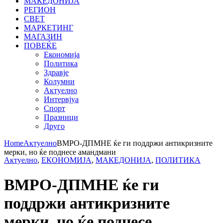
МАКЕДОНИЈА
РЕГИОН
СВЕТ
МАРКЕТИНГ
МАГАЗИН
ПОВЕЌЕ
Економија
Политика
Здравје
Колумни
Актуелно
Интервјуа
Спорт
Празници
Друго
Home
Актуелно
ВМРО-ДПМНЕ ќе ги поддржи антикризните
мерки, но ќе поднесе амандмани
Актуелно
,
ЕКОНОМИЈА
,
МАКЕДОНИЈА
,
ПОЛИТИКА
ВМРО-ДПМНЕ ќе ги
поддржи антикризните
мерки, но ќе поднесе