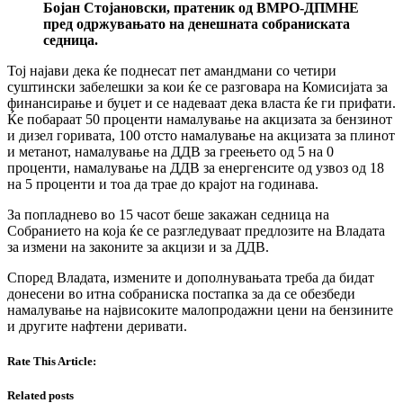
Бојан Стојановски, пратеник од ВМРО-ДПМНЕ
пред одржувањато на денешната собраниската
седница.
Тој најави дека ќе поднесат пет амандмани со четири
суштински забелешки за кои ќе се разговара на Комисијата за
финансирање и буџет и се надеваат дека власта ќе ги прифати.
Ќе побараат 50 проценти намалување на акцизата за бензинот
и дизел горивата, 100 отсто намалување на акцизата за плинот
и метанот, намалување на ДДВ за греењето од 5 на 0
проценти, намалување на ДДВ за енергенсите од узвоз од 18
на 5 проценти и тоа да трае до крајот на годинава.
За попладнево во 15 часот беше закажан седница на
Собранието на која ќе се разгледуваат предлозите на Владата
за измени на законите за акцизи и за ДДВ.
Според Владата, измените и дополнувањата треба да бидат
донесени во итна собраниска постапка за да се обезбеди
намалување на највисоките малопродажни цени на бензините
и другите нафтени деривати.
Rate This Article:
Related posts