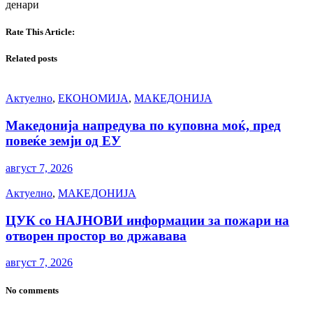
денари
Rate This Article:
Related posts
Актуелно
,
ЕКОНОМИЈА
,
МАКЕДОНИЈА
Македонија напредува по куповна моќ, пред
повеќе земји од ЕУ
август 7, 2026
Актуелно
,
МАКЕДОНИЈА
ЦУК со НАЈНОВИ информации за пожари на
отворен простор во државава
август 7, 2026
No comments