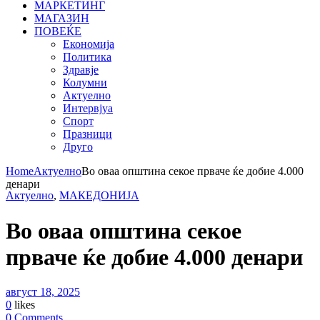
МАРКЕТИНГ
МАГАЗИН
ПОВЕЌЕ
Економија
Политика
Здравје
Колумни
Актуелно
Интервјуа
Спорт
Празници
Друго
Home
Актуелно
Во оваа општина секое прваче ќе добие 4.000
денари
Актуелно
,
МАКЕДОНИЈА
Во оваа општина секое
прваче ќе добие 4.000 денари
август 18, 2025
0
likes
0 Comments