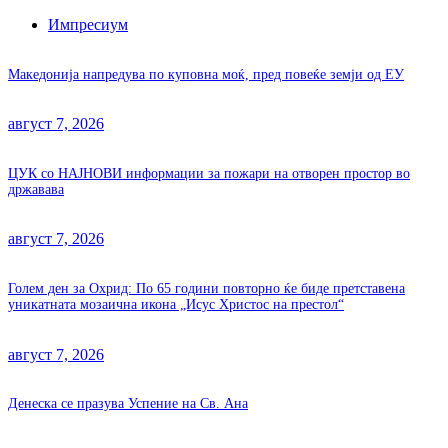
Импресиум
Македонија напредува по куповна моќ, пред повеќе земји од ЕУ
август 7, 2026
ЦУК со НАЈНОВИ информации за пожари на отворен простор во
државава
август 7, 2026
Голем ден за Охрид: По 65 години повторно ќе биде претставена
уникатната мозаична икона „Исус Христос на престол“
август 7, 2026
Денеска се празува Успение на Св. Ана