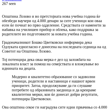
267 seen
Општина Лозово и во претстојната нова учебна година ќе
обезбеди ваучери од 4.000 денари за сите ученици кои оваа
есен ќе почнат во прво одделение. Средствата се наменети за
набавка на училишен прибор и облека, како поддршка за
родителите во подготовките за новата учебна година.
Градоначалникот Бошко Цветковски информира дека
Одлуката едногласно е донесена на последната седница на од
Советот на Општина Лозово.
Тој потенцира дека оваа мерка е дел од заложбата на
локалната власт за помош на семејствата и вложување во
иднината на децата.
Модерно и квалитетно образование со задоволни
ученици, родители и наставници е нашиот врвен
приоритет. Затоа, продолжуваме да ги слушаме
потребите од образовната заедница и да креираме
квалитетни мерки, кои ќе донесат добри резултати,
потенцира Цветковски.
Ова општина секое ги наградува сите идни првачиња со 4.000