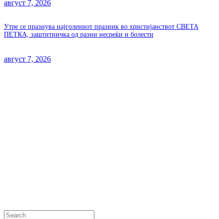
август 7, 2026
Утре се празнува најголениот празник во христијанствот СВЕТА
ПЕТКА, заштитничка од разни несреќи и болести
август 7, 2026