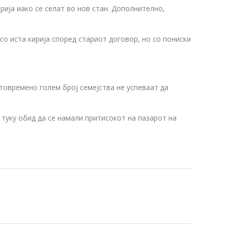
рија иако се селат во нов стан. Дополнително,
со иста кирија според стариот договор, но со пониски
товремено голем број семејства не успеваат да
 туку обид да се намали притисокот на пазарот на