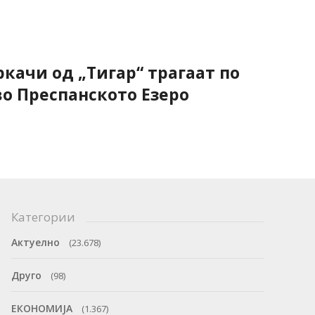
ркачи од „Тигар“ трагаат по
во Преспанското Езеро
Категории
Актуелно
(23.678)
Друго
(98)
ЕКОНОМИЈА
(1.367)