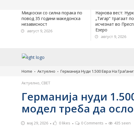
Мицкоски со силна порака по
Најнова вест: Нур
повод 35 години македонска
„Тигар“ трагаат п
независност
исчезнат во Прес
Езеро
август 9, 2026
август 9, 2026
Home
Актуелно
Германија Нуди 1.500 Евра На Граѓан
Актуелно
,
СВЕТ
Германија нуди 1.500
модел треба да осло
мај 29, 2026
0
likes
0 Comments
435 seen