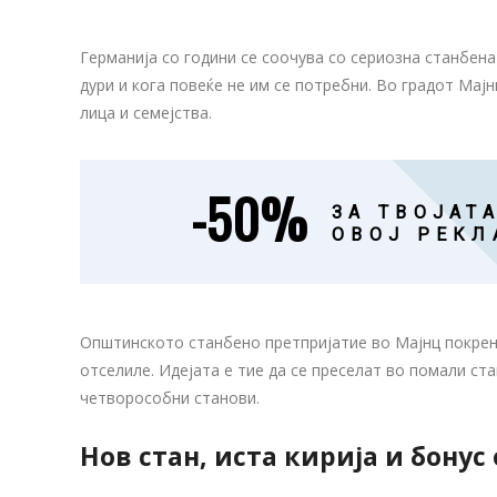
Германија со години се соочува со сериозна станбена
дури и кога повеќе не им се потребни. Во градот Ма
лица и семејства.
-50%
ЗА ТВОЈАТА
ОВОЈ РЕКЛ
Општинското станбено претпријатие во Мајнц покрена
отселиле. Идејата е тие да се преселат во помали ст
четворособни станови.
Нов стан, иста кирија и бонус 