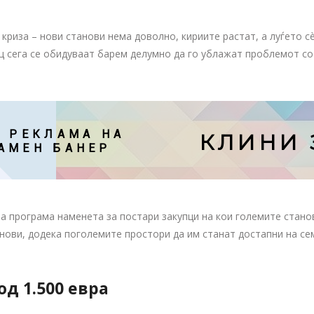
 криза – нови станови нема доволно, кириите растат, а луѓето с
јнц сега се обидуваат барем делумно да го ублажат проблемот с
 РЕКЛАМА НА

КЛИНИ 
АМЕН БАНЕР
 програма наменета за постари закупци на кои големите станови
анови, додека поголемите простори да им станат достапни на се
од 1.500 евра