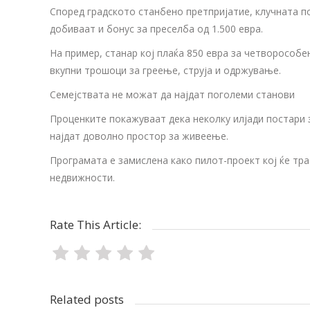
Според градското станбено претпријатие, клучната по
добиваат и бонус за преселба од 1.500 евра.
На пример, станар кој плаќа 850 евра за четворособе
вкупни трошоци за греење, струја и одржување.
Семејствата не можат да најдат поголеми станови
Проценките покажуваат дека неколку илјади постари 
најдат доволно простор за живеење.
Програмата е замислена како пилот-проект кој ќе тра
недвижности.
Rate This Article:
Related posts