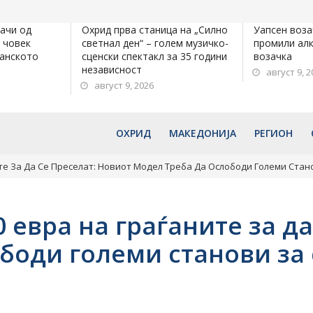
качи од
Охрид прва станица на „Силно
Уапсен возач
о човек
светнал ден“ – голем музичко-
промили алк
панското
сценски спектакл за 35 години
возачка
независност
август 9, 2
август 9, 2026
ОХРИД
МАКЕДОНИЈА
РЕГИОН
ите За Да Се Преселат: Новиот Модел Треба Да Ослободи Големи Стан
 евра на граѓаните за да
боди големи станови за 