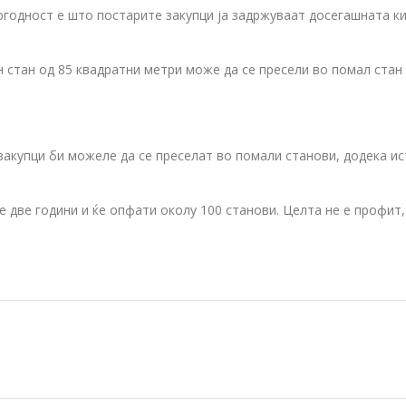
годност е што постарите закупци ја задржуваат досегашната ки
н стан од 85 квадратни метри може да се пресели во помал стан 
закупци би можеле да се преселат во помали станови, додека ис
е две години и ќе опфати околу 100 станови. Целта не е профит,