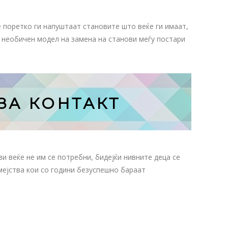
è поретко ги напуштаат становите што веќе ги имаат,
о необичен модел на замена на станови меѓу постари
ЗА КОНТАКТ
 веќе не им се потребни, бидејќи нивните деца се
мејства кои со години безуспешно бараат