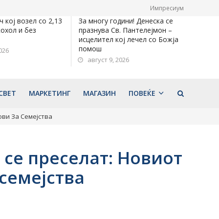
Импресиум
 кој возел со 2,13
За многу години! Денеска се
охол и без
празнува Св. Пантелејмон –
исцелител кој лечел со Божја
помош
026
август 9, 2026
СВЕТ
МАРКЕТИНГ
МАГАЗИН
ПОВЕЌЕ
ови За Семејства
 се преселат: Новиот
семејства