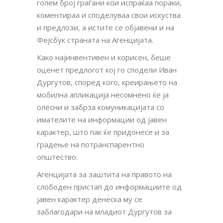
голем број граѓани кои испраќаа пораки,
коментираа и споделуваа свои искуства
и предлози, а истите се објавени и на
Фејсбук страната на Агенцијата.
Како најинвентивен и корисен, беше
оценет предлогот кој го сподели Иван
Дургутов, според кого, креирањето на
мобилна апликација несомнено ќе ја
олесни и забрза комуникацијата со
имателите на информации од јавен
карактер, што пак ќе придонесе и за
градење на потранспарентно
општество.
Агенцијата за заштита на правото на
слободен пристап до информациите од
јавен карактер денеска му се
заблагодари на младиот Дургутов за