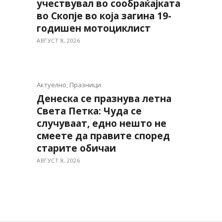
учествувал во сообраќајката
во Скопје во која загина 19-
годишен мотоциклист
АВГУСТ 8, 2026
Актуелно
,
Празници
Денеска се празнува летна
Света Петка: Чуда се
случуваат, едно нешто не
смеете да правите според
старите обичаи
АВГУСТ 8, 2026