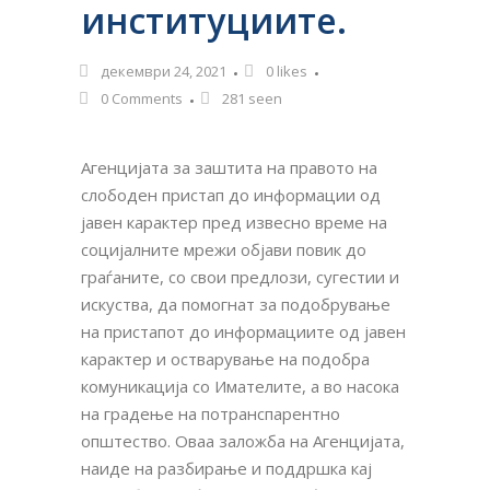
институциите.
декември 24, 2021
0
likes
0 Comments
281 seen
Агенцијата за заштита на правото на
слободен пристап до информации од
јавен карактер пред извесно време на
социјалните мрежи објави повик до
граѓаните, со свои предлози, сугестии и
искуства, да помогнат за подобрување
на пристапот до информациите од јавен
карактер и остварување на подобра
комуникација со Имателите, а во насока
на градење на потранспарентно
општество. Оваа заложба на Агенцијата,
наиде на разбирање и поддршка кај