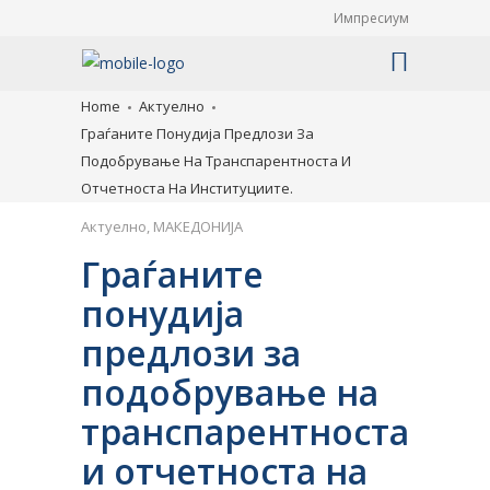
Импресиум
Home
Актуелно
Граѓаните Понудија Предлози За
Подобрување На Транспарентноста И
Отчетноста На Институциите.
Актуелно
,
МАКЕДОНИЈА
Граѓаните
понудија
предлози за
подобрување на
транспарентноста
и отчетноста на