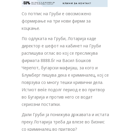
-50%
ЗА ТВОЈАТА РЕКЛАМА НА

КЛИНИ ЗА КОНТАКТ
ОВОЈ РЕКЛАМЕН БАНЕР
Со потпис на Груби е овозможено
формирање на три нови фирми за
коцкање.
По одлуката на Груби, Лотарија каде
директор е шефот на кабинет на Груби
распишува оглас во кој се пресликува
фирмата 8888.бг на Васил Бошков
Черепот, бугарски мафијаш, за кого и
Блумберг пишува дека е криминалец, кој се
поврзува со многу тешки кривични дела.
Истиот веќе подолг период е во притвор
во Бугарија и против него се водат
сериозни постапки.
Дали Груби ја понижува државата и истата
преку Лотарија треба да влезе во бизнис
со криминалец во притвор?