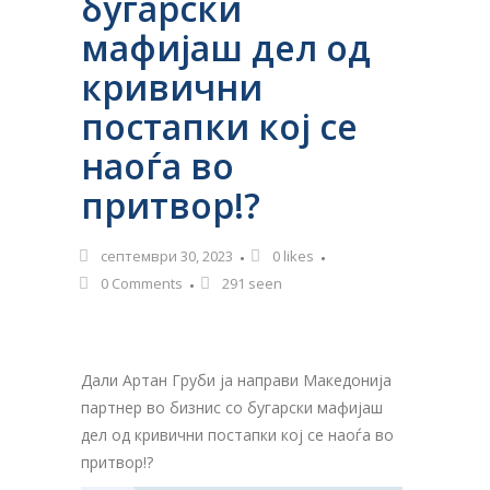
бугарски
мафијаш дел од
кривични
постапки кој се
наоѓа во
притвор!?
септември 30, 2023
0
likes
0 Comments
291 seen
Дали Артан Груби ја направи Македонија
партнер во бизнис со бугарски мафијаш
дел од кривични постапки кој се наоѓа во
притвор!?