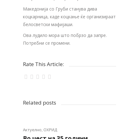
Македонија со Груби станува дива
коцкарница, каде коцкање ќе организираат
белосветски мафијаши.
Ова лудило мора што побрзо да запре.
Потребни се промени.
Rate This Article:
Related posts
Актуелно
,
ОХРИД
Во чест на 35 години