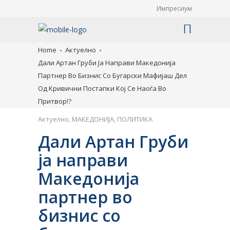
Импресиум
Home
Актуелно
Дали Артан Груби Ја Направи Македонија
Партнер Во Бизнис Со Бугарски Мафијаш Дел
Од Кривични Постапки Кој Се Наоѓа Во
Притвор!?
Актуелно
,
МАКЕДОНИЈА
,
ПОЛИТИКА
Дали Артан Груби
ја направи
Македонија
партнер во
бизнис со