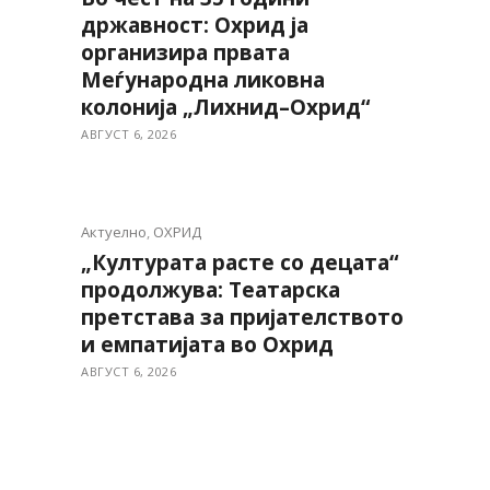
државност: Охрид ја
организира првата
Меѓународна ликовна
колонија „Лихнид–Охрид“
АВГУСТ 6, 2026
Актуелно
,
ОХРИД
„Културата расте со децата“
продолжува: Театарска
претстава за пријателството
и емпатијата во Охрид
АВГУСТ 6, 2026