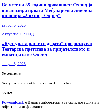
Во чест на 35 години државност: Охрид ја
организира првата Меѓународна ликовна
колонија „Лихнид–Охрид“
август 6, 2026
Актуелно
,
ОХРИД
„Културата расте со децата“ продолжува:
Театарска претстава за пријателството и
емпатијата во Охрид
август 6, 2026
No comments
Sorry, the comment form is closed at this time.
ЗА НАС
Powerinfo.mk
e Вашата лабораторија за брзи, доверливи и
објективни информации.