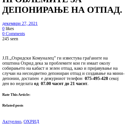
ДЕПОНИРАЊЕ НА ОТПАД.
декември 27, 2021
0
likes
0 Comments
245 seen
Ј.П.„Охридски Комуналец” ги известува граѓаните на
општина Охрид дека за проблемите кои ги имаат околу
собирањето на кабаст и зелен отпад, како и пријавување на
случаи на несоодветно депониран отпад и создавање на мини-
депонии, достапен е дежурниот телефон
075-495-428
секој
ден во неделата
од 07.00 часот до 21 часот
.
Rate This Article:
Related posts
Актуелно
,
ОХРИД