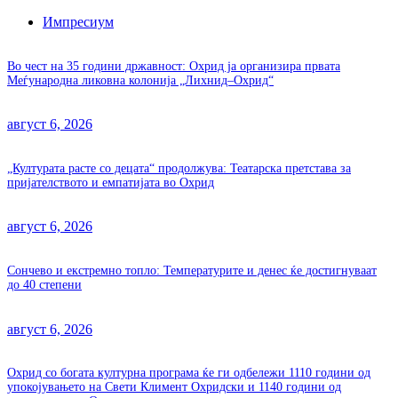
Импресиум
Во чест на 35 години државност: Охрид ја организира првата
Меѓународна ликовна колонија „Лихнид–Охрид“
август 6, 2026
„Културата расте со децата“ продолжува: Театарска претстава за
пријателството и емпатијата во Охрид
август 6, 2026
Сончево и екстремно топло: Температурите и денес ќе достигнуваат
до 40 степени
август 6, 2026
Охрид со богата културна програма ќе ги одбележи 1110 години од
упокојувањето на Свети Климент Охридски и 1140 години од