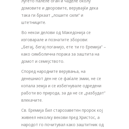
луѓето палеле оган и чаделе околу
домовите и дворовите, верувајќи дека
така ги бркаат „лошите сили“ и
штетниците.
Во некои делови од Македонија се
изговарале и познатите зборови:
„Бегај, бегај поганијо, ете ти го Еремија“ –
како симболична порака за заштита на
домот и семејството.
Според народните верувања, на
денешниот ден не се фаќале змии, не се
копала земја и се избегнувале одредени
работи во природа, за да не се „разбудат“
влекачите.
Св. Еремија бил старозаветен пророк кој
живеел неколку векови пред Христос, а
народот го почитувал како заштитник од