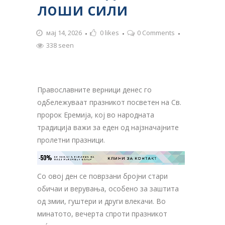
лоши сили
мај 14, 2026
0
likes
0 Comments
338 seen
Православните верници денес го
одбележуваат празникот посветен на Св.
пророк Еремија, кој во народната
традиција важи за еден од најзначајните
пролетни празници.
-50%
ЗА ТВОЈАТА РЕКЛАМА НА

КЛИНИ ЗА КОНТАКТ
ОВОЈ РЕКЛАМЕН БАНЕР
Со овој ден се поврзани бројни стари
обичаи и верувања, особено за заштита
од змии, гуштери и други влекачи. Во
минатото, вечерта спроти празникот