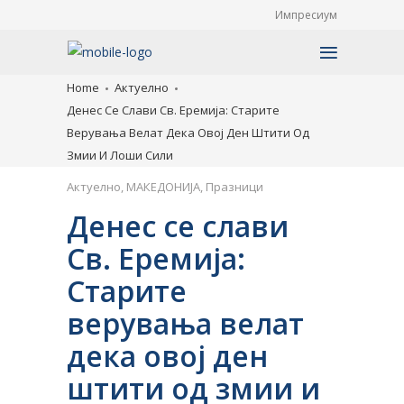
Импресиум
Home
Актуелно
Денес Се Слави Св. Еремија: Старите
Верувања Велат Дека Овој Ден Штити Од
Змии И Лоши Сили
Актуелно
,
МАКЕДОНИЈА
,
Празници
Денес се слави
Св. Еремија:
Старите
верувања велат
дека овој ден
штити од змии и