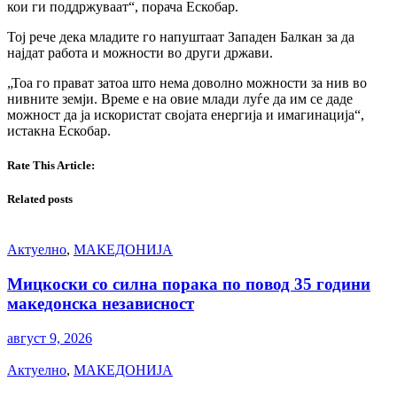
кои ги поддржуваат“, порача Ескобар.
Тој рече дека младите го напуштаат Западен Балкан за да
најдат работа и можности во други држави.
„Тоа го прават затоа што нема доволно можности за нив во
нивните земји. Време е на овие млади луѓе да им се даде
можност да ја искористат својата енергија и имагинација“,
истакна Ескобар.
Rate This Article:
Related posts
Актуелно
,
МАКЕДОНИЈА
Мицкоски со силна порака по повод 35 години
македонска независност
август 9, 2026
Актуелно
,
МАКЕДОНИЈА