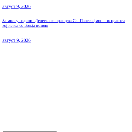
август 9, 2026
За многу години! Денеска се празнува Св. Пантелејмон – исцелител
кој лечел со Божја помош
август 9, 2026