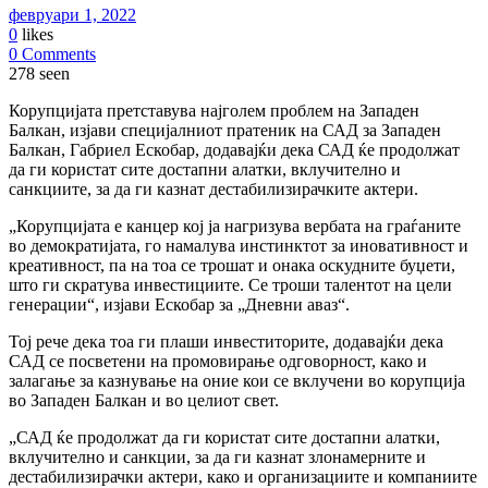
февруари 1, 2022
0
likes
0 Comments
278 seen
Корупцијата претставува најголем проблем на Западен
Балкан, изјави специјалниот пратеник на САД за Западен
Балкан, Габриел Ескобар, додавајќи дека САД ќе продолжат
да ги користат сите достапни алатки, вклучително и
санкциите, за да ги казнат дестабилизирачките актери.
„Корупцијата е канцер кој ја нагризува вербата на граѓаните
во демократијата, го намалува инстинктот за иновативност и
креативност, па на тоа се трошат и онака оскудните буџети,
што ги скратува инвестициите. Се троши талентот на цели
генерации“, изјави Ескобар за „Дневни аваз“.
Тој рече дека тоа ги плаши инвеститорите, додавајќи дека
САД се посветени на промовирање одговорност, како и
залагање за казнување на оние кои се вклучени во корупција
во Западен Балкан и во целиот свет.
„САД ќе продолжат да ги користат сите достапни алатки,
вклучително и санкции, за да ги казнат злонамерните и
дестабилизирачки актери, како и организациите и компаниите