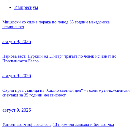
Импресиум
Мицкоски со силна порака по повод 35 години македонска
независност
август 9, 2026
Најнова вест: Нуркачи од „Тигар“ трагаат по човек исчезнат во
Преспанското Езеро
август 9, 2026
Охрид прва станица на „Силно светнал ден“ – голем музичко-сценски
спектакл за 35 години независност
август 9, 2026
Уапсен возач кој возел со 2,13 промили алкохол и без возачка