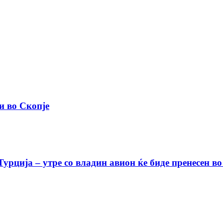
и во Скопје
урција – утре со владин авион ќе биде пренесен во