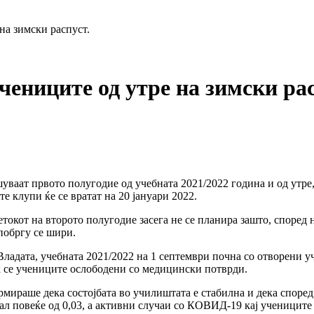
на зимски распуст.
чениците од утре на зимски рас
ваат првото полугодие од учебната 2021/2022 година и од утре,
 клупи ќе се вратат на 20 јануари 2022.
окот на второто полугодие засега не се планира зашто, според 
 побргу се шири.
 Владата, учебната 2021/2022 на 1 септември почна со отворени 
 се учениците ослободени со медицински потврди.
мираше дека состојбата во училиштата е стабилна и дека според
ал повеќе од 0,03, а активни случаи со КОВИД-19 кај учениците