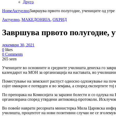
Друго
Home
Актуелно
Завршува првото полугодие, учениците од утре 
Актуелно
,
МАКЕДОНИЈА
,
ОХРИД
Завршува првото полугодие, у
декември 30, 2021
0
likes
0 Comments
265 seen
Учениците во основните и средните училишта денеска го завршу
календарот на МОН за организација на наставата, во училишните
Поместување на зимскиот распуст односно одложување на почет
сојот омикрон е потврден и во земјава, а според експертите тој
По препорака на Комисијата за заразни болести и со одлука на
организирана според утврдени антиковид-протоколи. Исклучок
Во повеќе наврати ресорната министерка Мила Царовска инфор
училишта, процентот на нови позитивни случаи не се зголемув