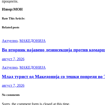
проценти.
Извор:МОН
Rate This Article:
Related posts
Актуелно
,
МАКЕДОНИЈА
Во вторник најавено дезинсекција против комарц
август 7, 2026
Актуелно
,
МАКЕДОНИЈА
Млад турист од Македонија со тешки повреди во Т
август 7, 2026
No comments
Sorry, the comment form is closed at this time.