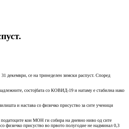
пуст.
 31 декември, се на тринеделен зимски распуст. Според
надлежните, состојбата со КОВИД-19 и натаму е стабилна иако
училишта и настава со физичко присуство за сите ученици
 податоците кои МОН ги собира на дневно ниво од сите
 со физичко присуство во првото полугодие не надминал 0,3