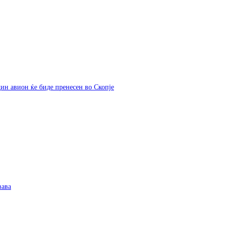
дин авион ќе биде пренесен во Скопје
вава