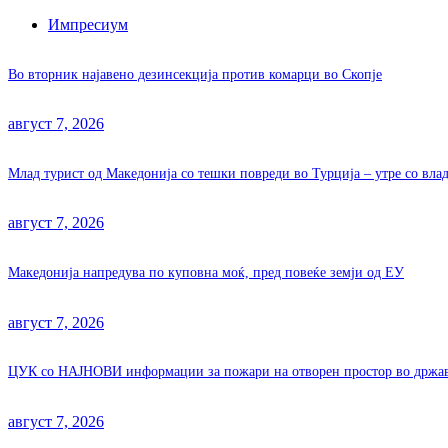
Импресиум
Во вторник најавено дезинсекција против комарци во Скопје
август 7, 2026
Млад турист од Македонија со тешки повреди во Турција – утре со вла
август 7, 2026
Македонија напредува по куповна моќ, пред повеќе земји од ЕУ
август 7, 2026
ЦУК со НАЈНОВИ информации за пожари на отворен простор во држа
август 7, 2026