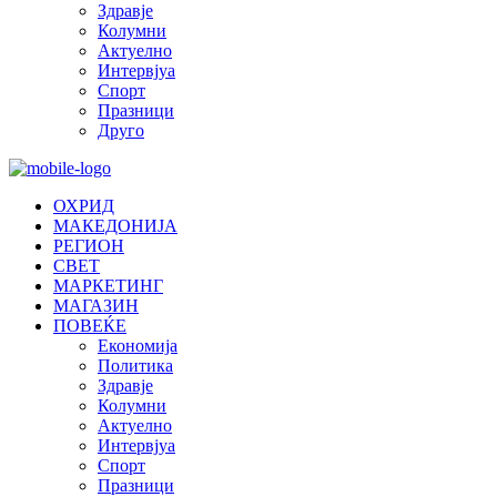
Здравје
Колумни
Актуелно
Интервјуа
Спорт
Празници
Друго
ОХРИД
МАКЕДОНИЈА
РЕГИОН
СВЕТ
МАРКЕТИНГ
МАГАЗИН
ПОВЕЌЕ
Економија
Политика
Здравје
Колумни
Актуелно
Интервјуа
Спорт
Празници