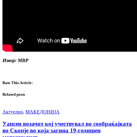
Извор: МВР
Rate This Article:
Related posts
Актуелно
,
МАКЕДОНИЈА
Уапсен возачот кој учествувал во сообраќајката
во Скопје во која загина 19-годишен