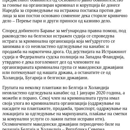
за гонење на организиран криминал и корупција ќе донесе
Наредба за спроведување на истражна постапка против две
лица за кои постои основано сомнение дека сториле кривично
дело – Перење пари и други приноси од казниво дело.
Според добиеното Барање за меѓународна правна помош, под
раководство на белгиски истражен судија се спроведува
истрага за криминална организација која меѓудругото се
занимава и со неовластено одгледување на канабис и
продажба на наркотична дрога. Од дејствијата на Истражниот
судија и Федералната судска полиција на Западна Фландрија,
утврдено е дека поголемиот дел од членовите на
организираната криминална група се македонски државјани
или потекнуваат од нашата држава, а останатите се од
Холандија, Бугарија и белгиски државјани.
Групата на неколку плантажи во Белгија и Холандија
неовластено одгледувала канабис од 1 јануари 2020 година, а
можеби и порано. Секој член на криминалната група имал
своја улога во криминалната организација (оддржување на
насадите на плантажите, продажба, транспорт, оддржување на
локацијата за одгледување на марихуаната, плаќање на сметки
за комунални услуги со лажни патни исправи итн).
Осомничените македонски државјани периодично биле на
релација Белгија и Холандија – Република Северна