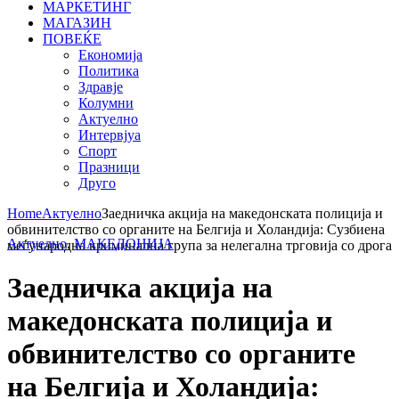
МАРКЕТИНГ
МАГАЗИН
ПОВЕЌЕ
Економија
Политика
Здравје
Колумни
Актуелно
Интервјуа
Спорт
Празници
Друго
Home
Актуелно
Заедничка акција на македонската полиција и
обвинителство со органите на Белгија и Холандија: Сузбиена
Актуелно
,
МАКЕДОНИЈА
меѓународна криминална група за нелегална трговија со дрога
Заедничка акција на
македонската полиција и
обвинителство со органите
на Белгија и Холандија: