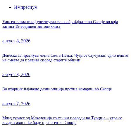
Импресиум
Уапсен возачот кој учествувал во сообраќајката во Скопје во која
загина 19-годишен мотоциклист
август 8, 2026
Денеска се празнува летна Света Петка: Чуда се случуваат, едно нешто
не смеете да правите според старите обичаи
август 8, 2026
Во вторник најавено дезинсекција против комарци во Скопје
август 7, 2026
Млад турист од Македонија со тешки повреди во Турција – утре со
владин авион ќе биде пренесен во Скопје