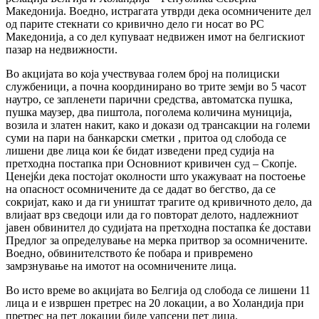
Македонија. Воедно, истрагата утврди дека осомничените дел
од парите стекнати со кривично дело ги носат во РС
Македонија, а со дел купуваат недвижен имот на белгискиот
пазар на недвижности.
Во акцијата во која учествуваа голем број на полициски
службеници, а почна координирано во трите земји во 5 часот
наутро, се запленети парични средства, автоматска пушка,
пушка маузер, два пиштола, поголема количина муниција,
возила и златен накит, како и докази од трансакции на големи
суми на пари на банкарски сметки , притоа од слобода се
лишени две лица кои ќе бидат изведени пред судија на
претходна постапка при Основниот кривичен суд – Скопје.
Ценејќи дека постојат околности што укажуваат на постоење
на опасност осомничените да се дадат во бегство, да се
сокријат, како и да ги уништат трагите од кривичното дело, да
влијаат врз сведоци или да го повторат делото, надлежниот
јавен обвинител до судијата на претходна постапка ќе достави
Предлог за определување на мерка притвор за осомничените.
Воедно, обвинителството ќе побара и привремено
замрзнување на имотот на осомничените лица.
Во исто време во акцијата во Белгија од слобода се лишени 11
лица и е извршен претрес на 20 локации, а во Холандија при
претрес на пет локации биле уапсени пет лица.