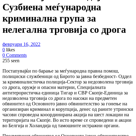
Сузбиена меѓународна
криминална група за
нелегална трговија со дрога
февруари 16, 2022
0
likes
0 Comments
255 seen
Постапувајќи по барање за меѓународна правна помош,
полициски службеници од Бирото за јавна безбедност- Оддел
за криминалистичка полиција-Сектор за недозволена трговија
со дрога, оружје и опасни материи, Специјалната
антитерористичка единица Тигар и СВР Скопје-Единица за
недозволена трговија со дрога по насоки на предметен
обвинител од Основното јавно обвинителство за гонење на
организиран криминал и корупција, денес од раните утрински
часови спроведоа кооординирана акција на шест локации на
територијата на Скопје. Во исто време се спроведени и акции
во Белгија и Холандија од тамошните истражни органи.
Предметниот обвинител од Основното јавно обвинителство