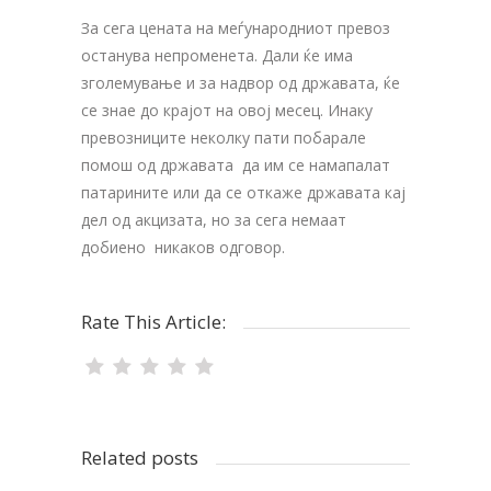
За сега цената на меѓународниот превоз
останува непроменета. Дали ќе има
зголемување и за надвор од државата, ќе
се знае до крајот на овој месец. Инаку
превозниците неколку пати побарале
помош од државата да им се намапалат
патарините или да се откаже државата кај
дел од акцизата, но за сега немаат
добиено никаков одговор.
Rate This Article:
Related posts