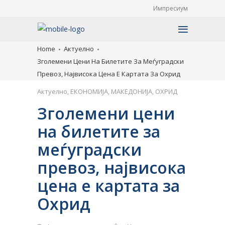
Импресиум
Home
Актуелно
Зголемени Цени На Билетите За Меѓуградски
Превоз, Највисока Цена Е Картата За Охрид
Актуелно
,
ЕКОНОМИЈА
,
МАКЕДОНИЈА
,
ОХРИД
Зголемени цени
на билетите за
меѓуградски
превоз, највисока
цена е картата за
Охрид