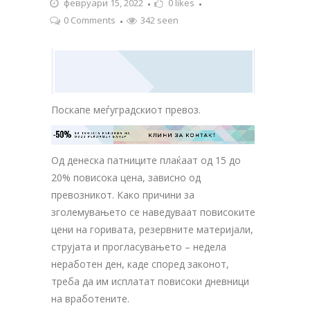
февруари 15, 2022
0
likes
0 Comments
342 seen
Поскапе меѓуградскиот превоз.
-50%
ЗА ТВОЈАТА РЕКЛАМА НА

КЛИНИ ЗА КОНТАКТ
ОВОЈ РЕКЛАМЕН БАНЕР
Од денеска патниците плаќаат од 15 до
20% повисока цена, зависно од
превозникот. Како причини за
зголемувањето се наведуваат повисоките
цени на горивата, резервните материјали,
струјата и прогласувањето – недела
неработен ден, каде според законот,
треба да им исплатат повисоки дневници
на вработените.