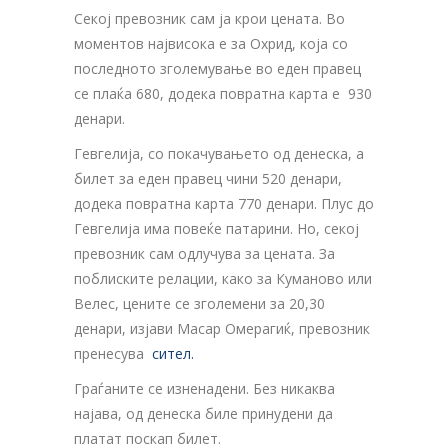
Секој превозник сам ја крои цената. Во
моментов највисока е за Охрид, која со
последното зголемување во еден правец
се плаќа 680, додека повратна карта е 930
денари.
Гевгелија, со покачувањето од денеска, а
билет за еден правец чини 520 денари,
додека повратна карта 770 денари. Плус до
Гевгелија има повеќе патарини. Но, секој
превозник сам одлучува за цената. За
поблиските релации, како за Куманово или
Велес, цените се зголемени за 20,30
денари, изјави Масар Омерагиќ, превозник
пренесува
сител.
Граѓаните се изненадени. Без никаква
најава, од денеска биле принудени да
платат поскап билет.