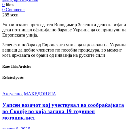
0
likes
0 Comments
285 seen
Украинскиот претседател Володимир Зеленски денеска изјави
дека потпишал официјално барање Украина да се приклучи на
Европската унија.
Зеленски побара од Европската унија да и дозволи на Украина
веднаш да добие членство по посебна процедура, во момент
кога државата се брани од инвазија на руските сили
Rate This Article:
Related posts
Актуелно
,
МАКЕДОНИЈА
Уапсен возачот кој учествувал во сообраќајката
во Скопје во која загина 19-годишен
мотоциклист
август 8, 2026