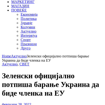
МАРКЕТИНГ
МАГАЗИН
ПОВЕЌЕ
Економија
Политика
Здравје
Колумни
Актуелно
Интервјуа
Спорт
Празници
Друго
Home
Актуелно
Зеленски официјално потпиша барање
Украина да биде членка на ЕУ
Актуелно
,
СВЕТ
Зеленски официјално
потпиша барање Украина да
биде членка на ЕУ
февруари 28, 2022