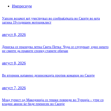
Импресиум
Уапсен возачот кој учествувал во сообраќајката во Скопје во која
загина 19-годишен мотоциклист
август 8, 2026
Денеска се празнува летна Света Петка: Чуда се случуваат, едно нешто
не смеете да правите според старите обичаи
август 8, 2026
Во вторник најавено дезинсекција против комарци во Скопје
август 7, 2026
Млад турист од Македонија со тешки повреди во Турција – утре со
владин авион ќе биде пренесен во Скопје