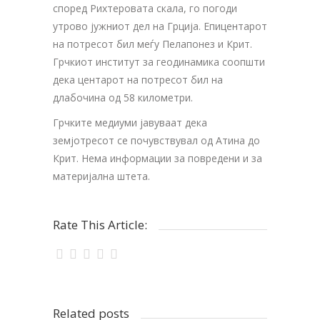
според Рихтеровата скала, го погоди
утрово јужниот дел на Грција. Епицентарот
на потресот бил меѓу Пелапонез и Крит.
Грчкиот институт за геодинамика соопшти
дека центарот на потресот бил на
длабочина од 58 километри.
Грчките медиуми јавуваат дека
земјотресот се почувствувал од Атина до
Крит. Нема информации за повредени и за
материјална штета.
Rate This Article:
Related posts