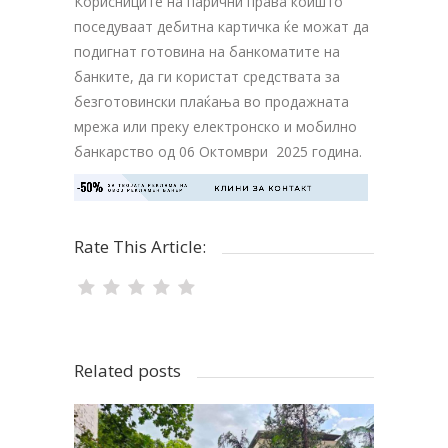
Корисниците на парични права коишто
поседуваат дебитна картичка ќе можат да
подигнат готовина на банкоматите на
банките, да ги користат средствата за
безготовински плаќања во продажната
мрежа или преку електронско и мобилно
банкарство од 06 Октомври 2025 година.
-50%
ЗА ТВОЈАТА РЕКЛАМА НА

КЛИНИ ЗА КОНТАКТ
ОВОЈ РЕКЛАМЕН БАНЕР
Rate This Article:
Related posts