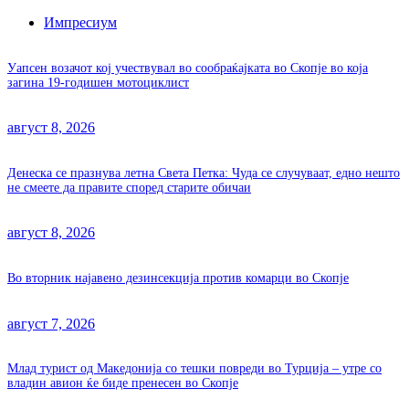
Импресиум
Уапсен возачот кој учествувал во сообраќајката во Скопје во која
загина 19-годишен мотоциклист
август 8, 2026
Денеска се празнува летна Света Петка: Чуда се случуваат, едно нешто
не смеете да правите според старите обичаи
август 8, 2026
Во вторник најавено дезинсекција против комарци во Скопје
август 7, 2026
Млад турист од Македонија со тешки повреди во Турција – утре со
владин авион ќе биде пренесен во Скопје