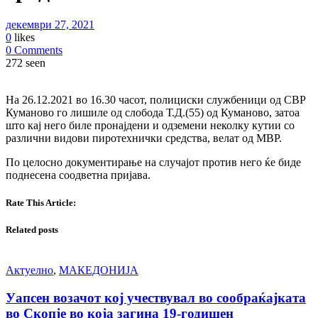
декември 27, 2021
0
likes
0 Comments
272 seen
На 26.12.2021 во 16.30 часот, полициски службеници од СВР
Куманово го лишиле од слобода Т.Д.(55) од Куманово, затоа
што кај него биле пронајдени и одземени неколку кутии со
различни видови пиротехнички средства, велат од МВР.
По целосно документирање на случајот против него ќе биде
поднесена соодветна пријава.
Rate This Article:
Related posts
Актуелно
,
МАКЕДОНИЈА
Уапсен возачот кој учествувал во сообраќајката
во Скопје во која загина 19-годишен