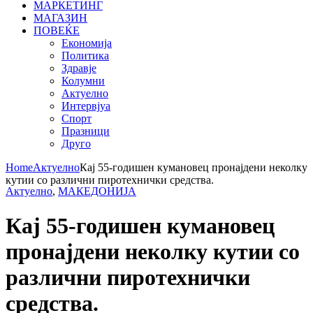
МАРКЕТИНГ
МАГАЗИН
ПОВЕЌЕ
Економија
Политика
Здравје
Колумни
Актуелно
Интервјуа
Спорт
Празници
Друго
Home
Актуелно
Кај 55-годишен кумановец пронајдени неколку
кутии со различни пиротехнички средства.
Актуелно
,
МАКЕДОНИЈА
Кај 55-годишен кумановец
пронајдени неколку кутии со
различни пиротехнички
средства.