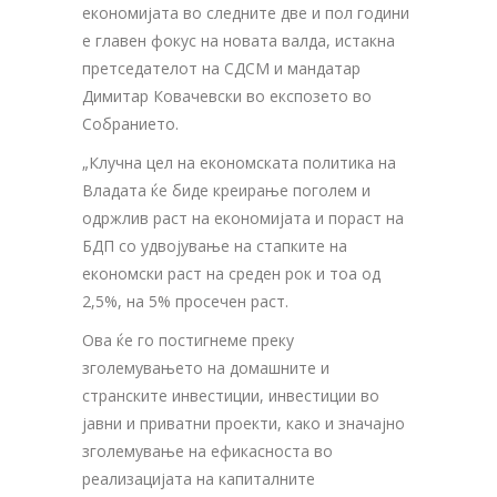
економијата во следните две и пол години
е главен фокус на новата валда, истакна
претседателот на СДСМ и мандатар
Димитар Ковачевски во експозето во
Собранието.
„Клучна цел на економската политика на
Владата ќе биде креирање поголем и
одржлив раст на економијата и пораст на
БДП со удвојување на стапките на
економски раст на среден рок и тоа од
2,5%, на 5% просечен раст.
Ова ќе го постигнеме преку
зголемувањето на домашните и
странските инвестиции, инвестиции во
јавни и приватни проекти, како и значајно
зголемување на ефикасноста во
реализацијата на капиталните