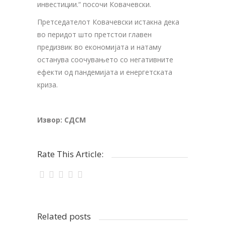
инвестиции.“ посочи Ковачевски.
Претседателот Ковачевски истакна дека
во перидот што претстои главен
предизвик во економијата и натаму
останува соочувањето со негативните
ефекти од пандемијата и енергетската
криза.
Извор:
СДСМ
Rate This Article:
Related posts