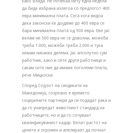
како Влада. Не почекаа ниту една недела
да биде избрана излегоа со предлогот 400
евра минимална плата. Сега кога видоа
дека законски ќе дојдеме до 400 евра се
бара минимална плата од 500 евра. Еве јас
велам ни 500 евра не се доволни, можеби
треба 1.000, можеби треба 2.000 и тука
немам никаква дилема. Јас апсолутно сум
работник, како и сите други работници и
сакам сите ние да имаме поголеми плати,
рече Мицкоски.
Според Сојузот на синдикати на
Македонија, созреано е времето
социјалните партнери да си подадат рака и
да го унапредат животниот стандард на
работниците, но и да го сочуваат
квалификуваниот кадар. Велат растот на
цените е огромен и апелираат да почнат