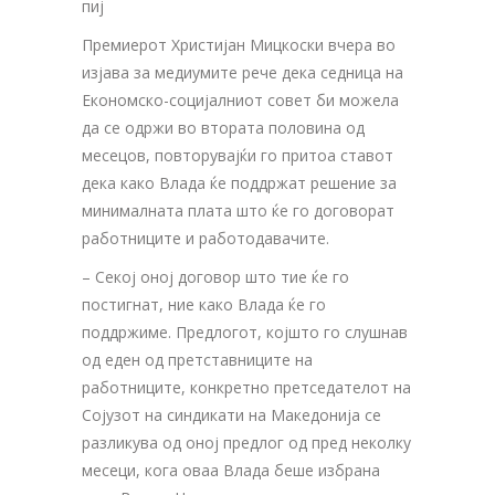
пиј
Премиерот Христијан Мицкоски вчера во
изјава за медиумите рече дека седница на
Економско-социјалниот совет би можела
да се одржи во втората половина од
месецов, повторувајќи го притоа ставот
дека како Влада ќе поддржат решение за
минималната плата што ќе го договорат
работниците и работодавачите.
– Секој оној договор што тие ќе го
постигнат, ние како Влада ќе го
поддржиме. Предлогот, којшто го слушнав
од еден од претставниците на
работниците, конкретно претседателот на
Сојузот на синдикати на Македонија се
разликува од оној предлог од пред неколку
месеци, кога оваа Влада беше избрана