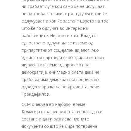
ни трабаат луѓе кои само ќе не ислушаат,
не ни требаат психијатри, туку луѓе кои ќе
одлучуваат и кои ќе застант цврсто на тоа
што ќе го одлучат во интерес на
работниците. Нејасно е како Владата
еднострано одлучи да се изземе од
трипартитниот социјален дијалог. Ако
едниот од партнерите во трипартитниот
дијалог се изземе од процесот на
демократија, очигледно смета дека не
треба да има демократски процеси по
одредени прашања во државата, рече
Трендафилов.
ССМ очекува во најбрзо време
Комисијата за репрезентативност да се
состане и да ги разгледа нивните
документи со што ќе биде потврдена