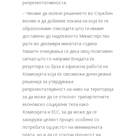
репрезентативноста.
– Чекаме да излезе решението во Службен
весник и да добиеме покана на која ќе ги
образложиме списоците што ги имаме
доставено до надлежното Министерство
уште во декември минатата година.
Нашите очекувања се дека овој позитивен
сигнал што го направи Владата ќе
резултира со брза и ефикасна работа на
Комисијата која ќе овозможи донесување
решенија за утврдување
репрезентатиувност на ниво на територија
за да може да се откочат трипартитните
економско-социјални тела како
Комисијата и ЕСС, за да може да се
заокружи целиот процес особено со
потребата од растот на минималната
плата, но и да се откочи процесот на