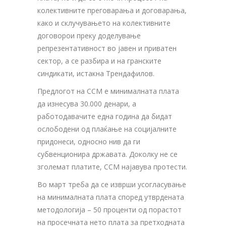
колективните преговарања и договарања,
како и склучувањето на колективните
договорои преку доделување
репрезентативност во јавен и приватен
сектор, а се разбира и на гранските
синдикати, истакна Трендафилов.
Предлогот на ССМ е минималната плата
да изнесува 30.000 денари, а
работодавачите една година да бидат
ослободени од плаќање на социјалните
придонеси, односно нив да ги
субвенционира државата. Доколку не се
зголемат платите, ССМ најавува протести.
Во март треба да се изврши усогласување
на минималната плата според утврдената
методологија – 50 проценти од порастот
на просечната нето плата за претходната