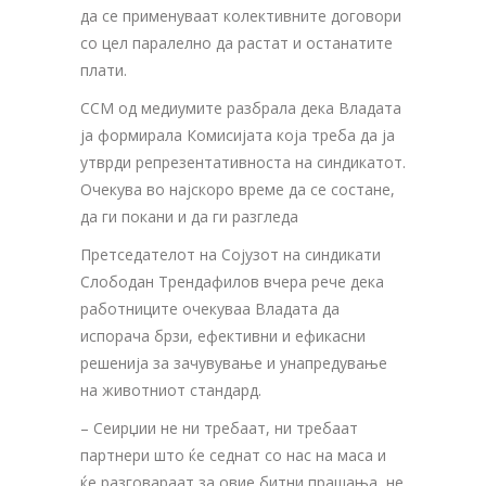
да се применуваат колективните договори
со цел паралелно да растат и останатите
плати.
ССМ од медиумите разбрала дека Владата
ја формирала Комисијата која треба да ја
утврди репрезентативноста на синдикатот.
Очекува во најскоро време да се состане,
да ги покани и да ги разгледа
Претседателот на Сојузот на синдикати
Слободан Трендафилов вчера рече дека
работниците очекуваа Владата да
испорача брзи, ефективни и ефикасни
решенија за зачувување и унапредување
на животниот стандард.
– Сеирџии не ни требаат, ни требаат
партнери што ќе седнат со нас на маса и
ќе разговараат за овие битни прашања, не