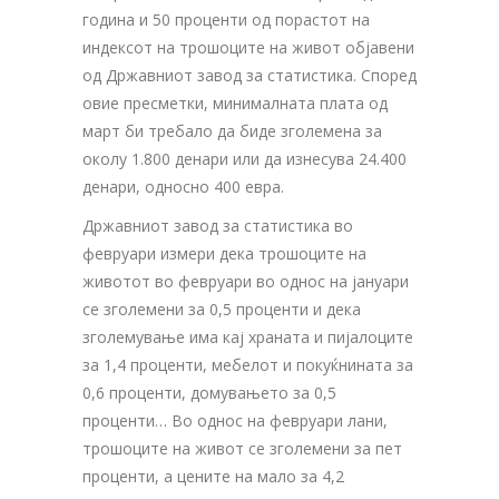
година и 50 проценти од порастот на
индексот на трошоците на живот објавени
од Државниот завод за статистика. Според
овие пресметки, минималната плата од
март би требало да биде зголемена за
околу 1.800 денари или да изнесува 24.400
денари, односно 400 евра.
Државниот завод за статистика во
февруари измери дека трошоците на
животот во февруари во однос на јануари
се зголемени за 0,5 проценти и дека
зголемување има кај храната и пијалоците
за 1,4 проценти, мебелот и покуќнината за
0,6 проценти, домувањето за 0,5
проценти… Во однос на февруари лани,
трошоците на живот се зголемени за пет
проценти, а цените на мало за 4,2