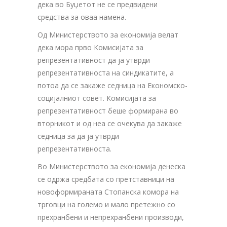
дека во Буџетот не се предвидени
средства за оваа намена.
Од Министерството за економија велат
дека мора прво Комисијата за
репрезентативност да ја утврди
репрезентативноста на синдикатите, а
потоа да се закаже седница на Економско-
социјалниот совет. Комисијата за
репрезентативност беше формирана во
вторникот и од неа се очекува да закаже
седница за да ја утврди
репрезентативноста.
Во Министерството за економија денеска
се одржа средбата со претставници на
новоформираната Стопанска комора на
трговци на големо и мало претежно со
прехранбени и непрехранбени производи,