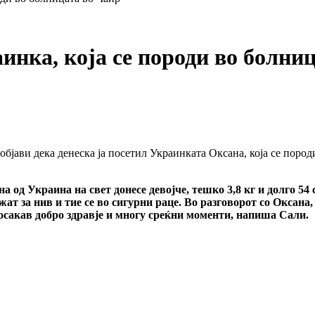
нка, која се породи во болни
објави дека денеска ја посетил Украинката Оксана, која се поро
а од Украина на свет донесе девојче, тешко 3,8 кг и долго 54 
жат за нив и тие се во сигурни раце. Во разговорот со Оксана
посакав добро здравје и многу среќни моменти, напиша Сали.