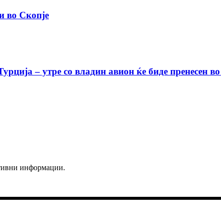
и во Скопје
урција – утре со владин авион ќе биде пренесен во
ктивни информации.