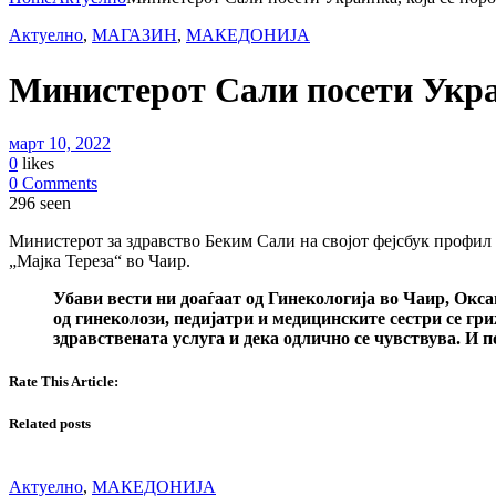
Актуелно
,
МАГАЗИН
,
МАКЕДОНИЈА
Министерот Сали посети Украи
март 10, 2022
0
likes
0 Comments
296 seen
Министерот за здравство Беким Сали на својот фејсбук профил 
„Мајка Тереза“ во Чаир.
Убави вести ни доаѓаат од Гинекологија во Чаир, Оксан
од гинеколози, педијатри и медицинските сестри се гри
здравствената услуга и дека одлично се чувствува. И 
Rate This Article:
Related posts
Актуелно
,
МАКЕДОНИЈА