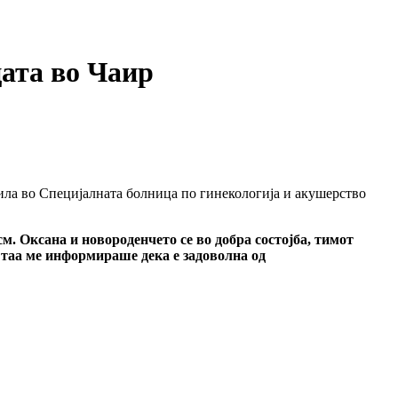
цата во Чаир
дила во Специјалната болница по гинекологија и акушерство
см. Оксана и новороденчето се во добра состојба, тимот
, таа ме информираше дека е задоволна од