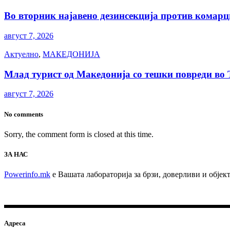
Во вторник најавено дезинсекција против комарц
август 7, 2026
Актуелно
,
МАКЕДОНИЈА
Млад турист од Македонија со тешки повреди во Т
август 7, 2026
No comments
Sorry, the comment form is closed at this time.
ЗА НАС
Powerinfo.mk
e Вашата лабораторија за брзи, доверливи и обје
Адреса