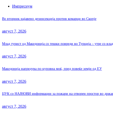
Импресиум
Во вторник најавено дезинсекција против комарци во Скопје
август 7, 2026
Млад турист од Македонија со тешки повреди во Турција – утре со вла
август 7, 2026
Македонија напредува по куповна моќ, пред повеќе земји од ЕУ
август 7, 2026
ЦУК со НАЈНОВИ информации за пожари на отворен простор во држа
август 7, 2026