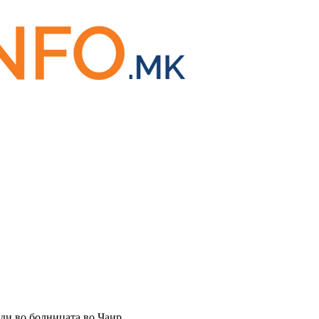
оди во болницата во Чаир