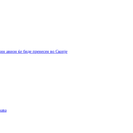
дин авион ќе биде пренесен во Скопје
вава