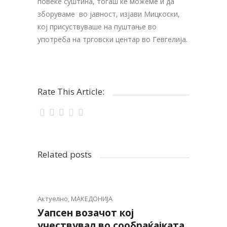
повеќе суштина, тогаш ќе можеме и да
зборуваме во јавност, изјави Мицкоски,
кој присуствуваше на пуштање во
употреба на трговски центар во Гевгелија.
Rate This Article:
Related posts
Актуелно
,
МАКЕДОНИЈА
Уапсен возачот кој
учествувал во сообраќајката