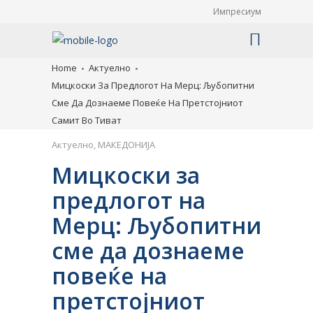
Импресиум
Home
Актуелно
Мицкоски За Предлогот На Мерц: Љубопитни
Сме Да Дознаеме Повеќе На Претстојниот
Самит Во Тиват
Актуелно
,
МАКЕДОНИЈА
Мицкоски за
предлогот на
Мерц: Љубопитни
сме да дознаеме
повеќе на
претстојниот