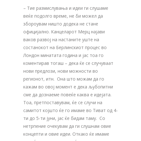
– Тие размислувања и идеи ги слушаме
веќе подолго време, не би можел да
збороувам ништо додека не стане
официјално. Канцеларот Мерц најави
ваков развој на настаните уште на
состанокот на Берлинскиот процес во
Лондон минатата година и јас тоа го
коментирав тогаш – дека ќе се случуваат
нови предлози, нови можности во
регионот, итн. Она што можам да го
кажам во овој момент е дека љубопитни
сме да дознаеме повеќе каква е идејата.
Тоа, претпоставувам, ќе се случи на
самитот којшто ќе го имаме во Тиват од 4-
ти до 5-ти јуни, јас ќе бидам таму. Со
нетрпение очекувам да ги слушнам овие
концепти и овие идеи. Откако ќе имаме