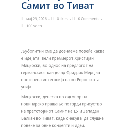
Самит во Тиват
мај 29, 2026
0
likes
0 Comments
100 seen
Љубопитни сме да дознаеме повеќе каква
е идејата, вели премиерот Христијан
Мицкоски, во однос на предлогот на
германскиот канцелар Фридрих Мерц за
постепена интегрција на во Европската
унија.
Мицкоски, денеска во одговор на
новинарско прашање потврди присуство
на претстојниот Самит на ЕУ и Западен
Балкан во Тиват, каде очекува да слушне
повеќе за овие концепти и идеи.