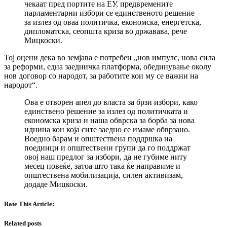
чекаат пред портите на ЕУ, предвремените
парламентарни избори се единственото решение
за излез од оваа политичка, економска, енергетска,
дипломатска, сеопшта криза во државава, рече
Мицкоски.
Тој оцени дека во земјава е потребен „нов импулс, нова сила
за реформи, една заедничка платформа, обединување околу
нов договор со народот, за работите кои му се важни на
народот“.
Ова е отворен апел до власта за брзи избори, како
единствено решение за излез од политичката и
економска криза и наша обврска за борба за нова
иднина кон која сите заедно се имаме обврзано.
Воедно барам и општествена поддршка на
поединци и општествени групи да го поддржат
овој наш предлог за избори, да не губиме ниту
месец повеќе, затоа што така ќе направиме и
општествена мобилизација, силен активизам,
додаде Мицкоски.
Rate This Article:
Related posts