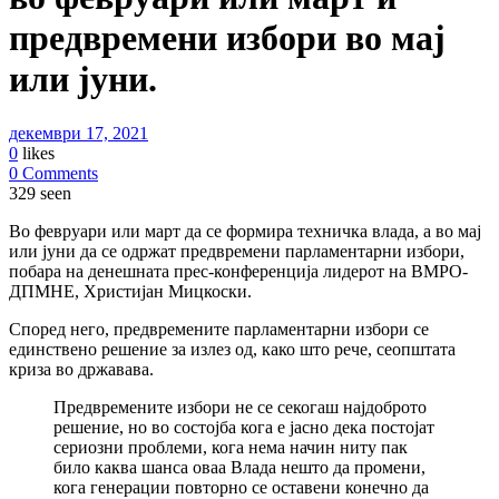
предвремени избори во мај
или јуни.
декември 17, 2021
0
likes
0 Comments
329 seen
Во февруари или март да се формира техничка влада, a во мај
или јуни да се одржат предвремени парламентарни избори,
побара на денешната прес-конференција лидерот на ВМРО-
ДПМНЕ, Христијан Мицкоски.
Според него, предвремените парламентарни избори се
единствено решение за излез од, како што рече, сеопштата
криза во државава.
Предвремените избори не се секогаш најдоброто
решение, но во состојба кога е јасно дека постојат
сериозни проблеми, кога нема начин ниту пак
било каква шанса оваа Влада нешто да промени,
кога генерации повторно се оставени конечно да