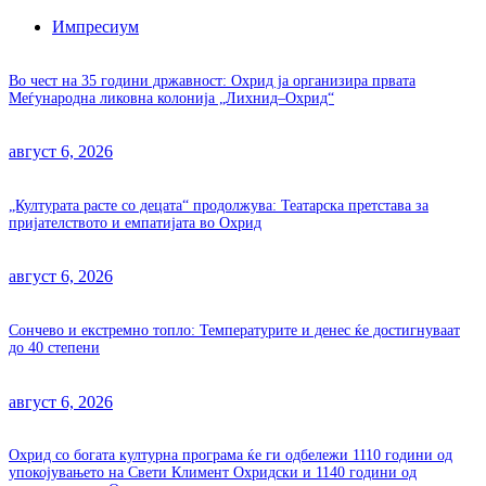
Импресиум
Во чест на 35 години државност: Охрид ја организира првата
Меѓународна ликовна колонија „Лихнид–Охрид“
август 6, 2026
„Културата расте со децата“ продолжува: Театарска претстава за
пријателството и емпатијата во Охрид
август 6, 2026
Сончево и екстремно топло: Температурите и денес ќе достигнуваат
до 40 степени
август 6, 2026
Охрид со богата културна програма ќе ги одбележи 1110 години од
упокојувањето на Свети Климент Охридски и 1140 години од