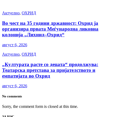
Актуелно
,
ОХРИД
Во чест на 35 години државност: Охрид ја
организира првата Меѓународна ликовна
колонија „Лихнид–Охрид“
август 6, 2026
Актуелно
,
ОХРИД
„Културата расте со децата“ продолжува:
Театарска претстава за пријателството и
емпатијата во Охрид
август 6, 2026
No comments
Sorry, the comment form is closed at this time.
ЗА НАС