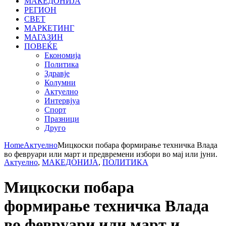
МАКЕДОНИЈА
РЕГИОН
СВЕТ
МАРКЕТИНГ
МАГАЗИН
ПОВЕЌЕ
Економија
Политика
Здравје
Колумни
Актуелно
Интервјуа
Спорт
Празници
Друго
Home
Актуелно
Мицкоски побара формирање техничка Влада
во февруари или март и предвремени избори во мај или јуни.
Актуелно
,
МАКЕДОНИЈА
,
ПОЛИТИКА
Мицкоски побара
формирање техничка Влада
во февруари или март и