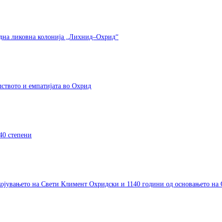
одна ликовна колонија „Лихнид–Охрид“
елството и емпатијата во Охрид
40 степени
окојувањето на Свети Климент Охридски и 1140 години од основањето на