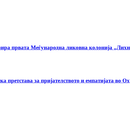
низира првата Меѓународна ликовна колонија „Ли
ка претстава за пријателството и емпатијата во О