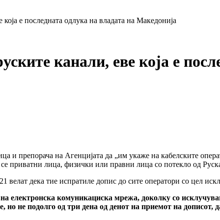
 која е последната одлука на владата на Македонија
ските канали, еве која е посл
ца и препорача на Агенцијата да „им укаже на кабелските опер
и се приватни лица, физички или правни лица со потекло од Руск
1 велат дека тие испратиле допис до сите оператори со цел иск
авна електронска комуникациска мрежа, доколку со исклучув
, но не подолго од три дена од денот на приемот на дописот, д