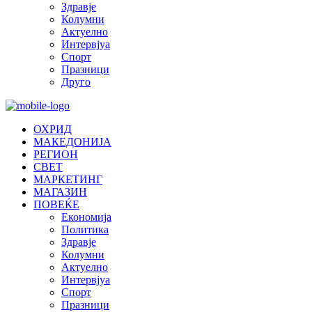
Здравје
Колумни
Актуелно
Интервјуа
Спорт
Празници
Друго
ОХРИД
МАКЕДОНИЈА
РЕГИОН
СВЕТ
МАРКЕТИНГ
МАГАЗИН
ПОВЕЌЕ
Економија
Политика
Здравје
Колумни
Актуелно
Интервјуа
Спорт
Празници