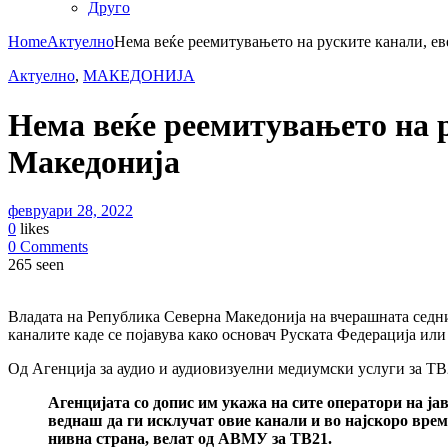
Друго
Home
Актуелно
Нема веќе реемитувањето на руските канали, еве
Актуелно
,
МАКЕДОНИЈА
Нема веќе реемитувањето на ру
Македонија
февруари 28, 2022
0
likes
0 Comments
265 seen
Владата на Република Северна Македонија на вчерашната седни
каналите каде се појавува како основач Руската Федерација ил
Од Агенција за аудио и аудиовизуелни медиумски услуги за ТВ2
Агенцијата со допис им укажа на сите оператори на ј
веднаш да ги исклучат овие канали и во најскоро време
нивна страна, велат од АВМУ за ТВ21.