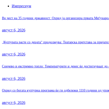
Импресиум
Во чест на 35 години државност: Охрид ја организира првата Меѓунар
август 6, 2026
„Културата расте со децата“ продолжува: Театарска претстава за пријат
август 6, 2026
Сончево и екстремно топло: Температурите и денес ќе достигнуваат до 
август 6, 2026
Охрид со богата културна програма ќе ги одбележи 1110 години од уп
август 6, 2026