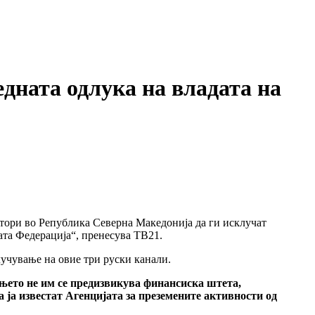
едната одлука на владата на
атори во Република Северна Македонија да ги исклучат
ата Федерација“, пренесува ТВ21.
лучување на овие три руски канали.
ањето не им се предизвикува финансиска штета,
а ја известат Агенцијата за преземените активности од