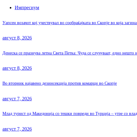
Импресиум
Уапсен возачот кој учествувал во сообраќајката во Скопје во која заги
август 8, 2026
Денеска се празнува летна Света Петка: Чуда се случуваат, едно нешто 
август 8, 2026
Во вторник најавено дезинсекција против комарци во Скопје
август 7, 2026
Млад турист од Македонија со тешки повреди во Турција – утре со вла
август 7, 2026