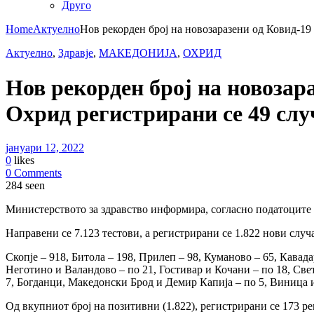
Друго
Home
Актуелно
Нов рекорден број на новозаразени од Ковид-19
Актуелно
,
Здравје
,
МАКЕДОНИЈА
,
ОХРИД
Нов рекорден број на новозар
Охрид регистрирани се 49 слу
јануари 12, 2022
0
likes
0 Comments
284 seen
Министерството за здравство информира, согласно податоците о
Направени се 7.123 тестови, а регистрирани се 1.822 нови сл
Скопје – 918, Битола – 198, Прилеп – 98, Куманово – 65, Кавад
Неготино и Валандово – по 21, Гостивар и Кочани – по 18, Све
7, Богданци, Македонски Брод и Демир Капија – по 5, Виница и 
Од вкупниот број на позитивни (1.822), регистрирани се 173 р