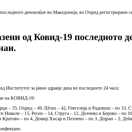
 последното деноноќие во Македонија, во Охрид регистрирани се
азени од Ковид-19 последното д
чаи.
д Институтот за јавно здравје дека во последните 24 часа:
учаи на КОВИД-19:
арци – 55, Охрид – 49, Штип – 42, Гевгелија и Радовиш – по 33, С
ти Николе – 15, Ресен – 14, Струга – 12, Делчево и Берово – по
Кратово – по 4, Демир Хисар и Пехчево – по 3, Дојран – 2, Деба
еинфекции.