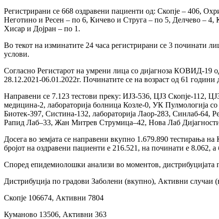
Регистрирани сe 668 оздравени пациенти од: Скопје – 406, Охри
Неготино и Ресен – по 6, Кичево и Струга – по 5, Делчево – 4
Хисар и Дојран – по 1.
Во текот на изминатите 24 часа регистрирани се 3 починати ли
услови.
Согласно Регистарот на умрени лица со дијагноза КОВИД-19 од
28.12.2021-06.01.2022г. Починатите се на возраст од 61 годин
Направени се 7.123 тестови преку: ИЈЗ-536, ЦЈЗ Скопје-112, Ц
медицина-2, лабораторија болница Козле-0, УК Пулмологија со
Биотек-397, Систина-132, лабораторија Лаор-283, Синлаб-64, 
Рапид Лаб–33, Жан Митрев Струмица–42, Нова Лаб Дијагностика
Досега во земјата се направени вкупно 1.679.890 тестирања на
бројот на оздравени пациенти е 216.521, на починати е 8.062, а
Според епидемиолошки анализи во моментов, дистрибуцијата п
Дистрибуција по градови Заболени (вкупно), Активни случаи (
Скопје 106674, Активни 7804
Куманово 13506, Активни 363