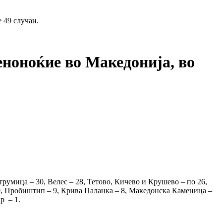
 49 случаи.
еноноќие во Македонија, во
трумица – 30, Велес – 28, Тетово, Кичево и Крушево – по 26,
 10, Пробиштип – 9, Крива Паланка – 8, Македонска Каменица –
р – 1.