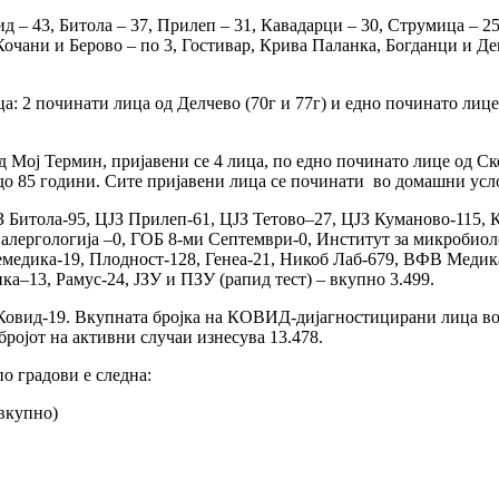
д – 43, Битола – 37, Прилеп – 31, Кавадарци – 30, Струмица – 25
, Кочани и Берово – по 3, Гостивар, Крива Паланка, Богданци и 
ца: 2 починати лица од Делчево (70г и 77г) и едно починато лице
 Мој Термин, пријавени се 4 лица, по едно починато лице од Ск
и до 85 години. Сите пријавени лица се починати во домашни усл
ЈЗ Битола-95, ЦЈЗ Прилеп-61, ЦЈЗ Тетово–27, ЦЈЗ Куманово-115,
 алергологија –0, ГОБ 8-ми Септември-0, Институт за микробио
Ремедика-19, Плодност-128, Генеа-21, Никоб Лаб-679, ВФВ Меди
–13, Рамус-24, ЈЗУ и ПЗУ (рапид тест) – вкупно 3.499.
 Ковид-19. Вкупната бројка на КОВИД-дијагностицирани лица во 
 бројот на активни случаи изнесува 13.478.
о градови е следна:
вкупно)