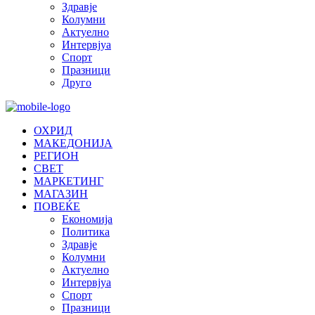
Здравје
Колумни
Актуелно
Интервјуа
Спорт
Празници
Друго
ОХРИД
МАКЕДОНИЈА
РЕГИОН
СВЕТ
МАРКЕТИНГ
МАГАЗИН
ПОВЕЌЕ
Економија
Политика
Здравје
Колумни
Актуелно
Интервјуа
Спорт
Празници