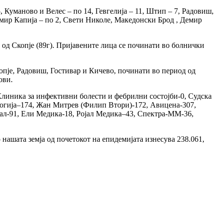
, Куманово и Велес – по 14, Гевгелија – 11, Штип – 7, Радовиш,
Демир Капија – по 2, Свети Николе, Македонски Брод , Демир
 од Скопје (89г). Пријавените лица се починати во болнички
опје, Радовиш, Гостивар и Кичево, починати во период од
ови.
 Клиника за инфективни болести и фебрилни состојби-0, Судска
логија–174, Жан Митрев (Филип Втори)-172, Авицена-307,
кал-91, Ели Медика-18, Ројал Медика–43, Спектра-ММ-36,
нашата земја од почетокот на епидемијата изнесува 238.061,