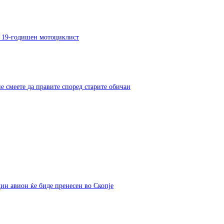
на 19-годишен мотоциклист
не смеете да правите според старите обичаи
дин авион ќе биде пренесен во Скопје