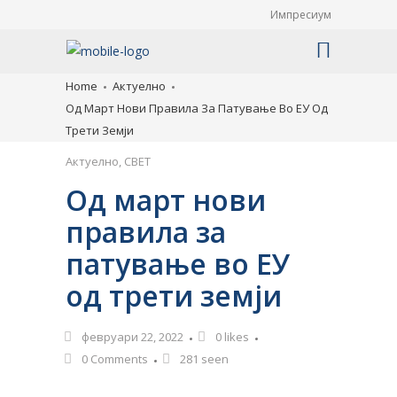
Импресиум
Home
Актуелно
Од Март Нови Правила За Патување Во ЕУ Од
Трети Земји
Актуелно
,
СВЕТ
Од март нови
правила за
патување во ЕУ
од трети земји
февруари 22, 2022
0
likes
0 Comments
281 seen