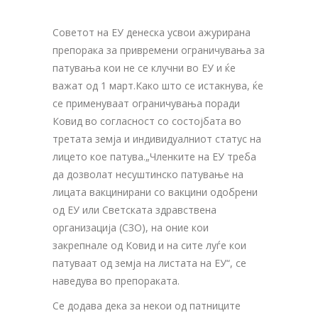
Советот на ЕУ денеска усвои ажурирана
препорака за привремени ограничувања за
патувања кои не се клучни во ЕУ и ќе
важат од 1 март.Како што се истакнува, ќе
се применуваат ограничувања поради
Ковид во согласност со состојбата во
третата земја и индивидуалниот статус на
лицето кое патува.„Членките на ЕУ треба
да дозволат несуштинско патување на
лицата вакцинирани со вакцини одобрени
од ЕУ или Светската здравствена
организација (СЗО), на оние кои
закрепнале од Ковид и на сите луѓе кои
патуваат од земја на листата на ЕУ“, се
наведува во препораката.
Се додава дека за некои од патниците