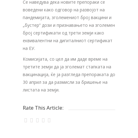
Се наведува дека новите препораки се
воведени како одговор на развојот на
пандемијата, зголемениот број вакцини и
„бустер“ дози и признавањето на зголемен
број сертификати од трети земји како
еквивалентни на дигиталниот сертификат
на ЕУ.
Комисијата, со цел да им даде време на
третите земји да ја зголемат стапката на
вакцинација, ќе ја разгледа препораката до
30 април за да размисли за бришење на
листата на земји.
Rate This Article: