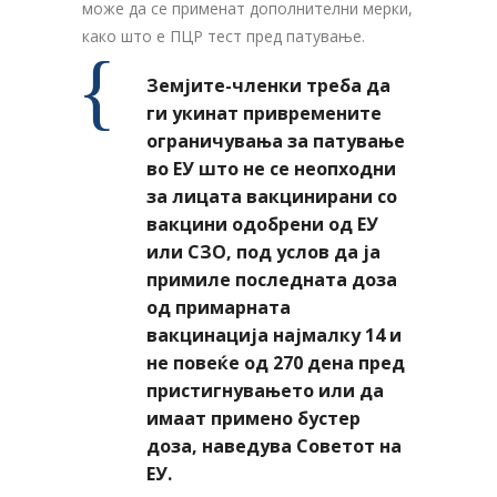
може да се применат дополнителни мерки,
како што е ПЦР тест пред патување.
Земјите-членки треба да
ги укинат привремените
ограничувања за патување
во ЕУ што не се неопходни
за лицата вакцинирани со
вакцини одобрени од ЕУ
или СЗО, под услов да ја
примиле последната доза
од примарната
вакцинација најмалку 14 и
не повеќе од 270 дена пред
пристигнувањето или да
имаат примено бустер
доза, наведува Советот на
ЕУ.