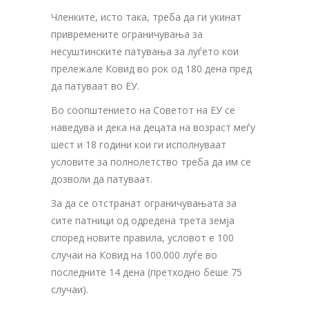
Членките, исто така, треба да ги укинат
привремените ограничувања за
несуштинските патувања за луѓето кои
прележале Ковид во рок од 180 дена пред
да патуваат во ЕУ.
Во соопштението на Советот на ЕУ се
наведува и дека на децата на возраст меѓу
шест и 18 години кои ги исполнуваат
условите за полнолетство треба да им се
дозволи да патуваат.
За да се отстранат ограничувањата за
сите патници од одредена трета земја
според новите правила, условот е 100
случаи на Ковид на 100.000 луѓе во
последните 14 дена (претходно беше 75
случаи).