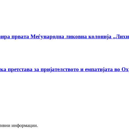
низира првата Меѓународна ликовна колонија „Ли
ка претстава за пријателството и емпатијата во О
ктивни информации.