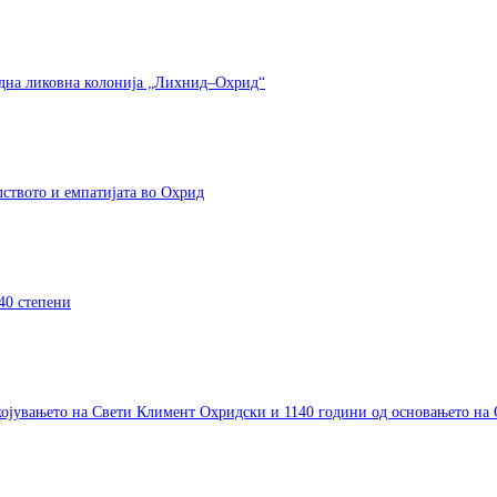
одна ликовна колонија „Лихнид–Охрид“
елството и емпатијата во Охрид
40 степени
окојувањето на Свети Климент Охридски и 1140 години од основањето на