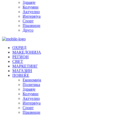
Здравје
Колумни
Актуелно
Интервјуа
Спорт
Празници
Друго
ОХРИД
МАКЕДОНИЈА
РЕГИОН
СВЕТ
МАРКЕТИНГ
МАГАЗИН
ПОВЕЌЕ
Економија
Политика
Здравје
Колумни
Актуелно
Интервјуа
Спорт
Празници