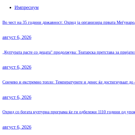
Импресиум
Во чест на 35 години државност: Охрид ја организира првата Меѓунар
август 6, 2026
„Културата расте со децата“ продолжува: Театарска претстава за пријат
август 6, 2026
Сончево и екстремно топло: Температурите и денес ќе достигнуваат до 
август 6, 2026
Охрид со богата културна програма ќе ги одбележи 1110 години од уп
август 6, 2026