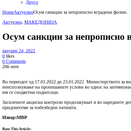
Друго
Home
Актуелно
Осум санкции за непрописно вградени фолии.
Актуелно
,
МАКЕДОНИЈА
Осум санкции за непрописно 
јануари 24, 2022
0
likes
0 Comments
266 seen
Во периодот од 17.01.2022 до 23.01.2022 Министерството за в
неисполнување на пропишаните услови во однос на затемнување
им се соодветни поднесоци.
Засилените акциски контроли продолжуваат и во наредните ден
придонесеме за побезбедни патишта.
Извор:МВР
Rate This Article: