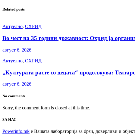
Related posts
Актуелно
,
ОХРИД
Во чест на 35 години државност: Охрид ја орга
август 6, 2026
Актуелно
,
ОХРИД
„Културата расте со децата“ продолжува: Театарс
август 6, 2026
No comments
Sorry, the comment form is closed at this time.
ЗА НАС
Powerinfo.mk
e Вашата лабораторија за брзи, доверливи и обје