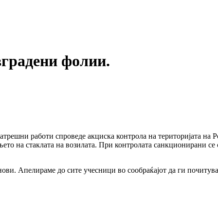
вградени фолии.
натрешни работи спроведе акциска контрола на територијата на
то на стаклата на возилата. При контролата санкционирани се 
ови. Апелираме до сите учесници во сообраќајот да ги почитува