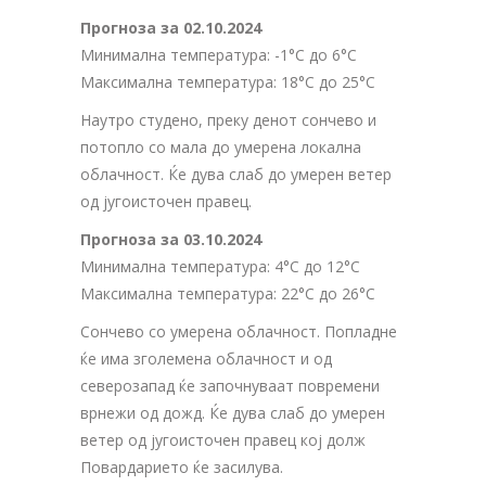
Прогноза за 02.10.2024
Минимална температура: -1°C до 6°C
Максимална температура: 18°C до 25°C
Наутро студено, преку денот сончево и
потопло со мала до умерена локална
облачност. Ќе дува слаб до умерен ветер
од југоисточен правец.
Прогноза за 03.10.2024
Минимална температура: 4°C до 12°C
Максимална температура: 22°C до 26°C
Сончево со умерена облачност. Попладне
ќе има зголемена облачност и од
северозапад ќе започнуваат повремени
врнежи од дожд. Ќе дува слаб до умерен
ветер од југоисточен правец кој долж
Повардарието ќе засилува.