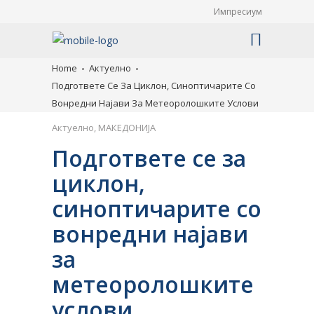
Импресиум
Home
Актуелно
Подгответе Се За Циклон, Синоптичарите Со
Вонредни Најави За Метеоролошките Услови
Актуелно
,
МАКЕДОНИЈА
Подгответе се за
циклон,
синоптичарите со
вонредни најави
за
метеоролошките
услови