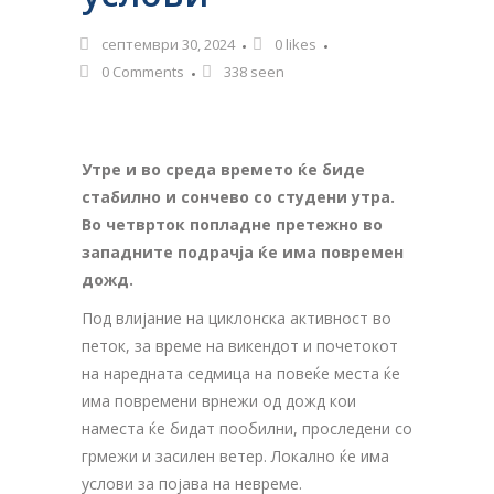
септември 30, 2024
0
likes
0 Comments
338 seen
Утре и во среда времето ќе биде
стабилно и сончево со студени утра.
Во четврток попладне претежно во
западните подрачја ќе има повремен
дожд.
Под влијание на циклонска активност во
петок, за време на викендот и почетокот
на наредната седмица на повеќе места ќе
има повремени врнежи од дожд кои
наместа ќе бидат пообилни, проследени со
грмежи и засилен ветер. Локално ќе има
услови за појава на невреме.