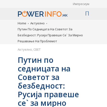
Импресиум
Home
Актуелно
Путин По Седницата На Советот За
Безбедност: Русија Правеше Се` За Мирно
Решавање На Проблемот
Актуелно
,
СВЕТ
Путин по
седницата на
Советот за
безбедност:
Русија правеше
се` за мирно