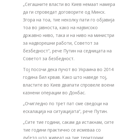
„Сегашните власти во Киев немаат намера
да ги спроведат договорите од Минск.
Згора на тоа, тие неколку пати го објавија
тоа во јавноста, како на највисоко
државно ниво, така и на ниво на министри
за надворешни работи, Советот за
безбедност“, рече Путин на седницата на
Советот за безбедност.
Тој посочи дека пучот во Украина во 2014
година бил крвав. Како што наведе тој,
властите во Киев двапати спровеле воени
казнени операции во Донбас.
„Очигледно по трет пат сме сведоци на
ескалација на ситуацијата“, рече Путин.
„Сите тие години, сакам да истакнам, сите
тие години практично се исмеваа со
луѓето што живеат на тие територии: