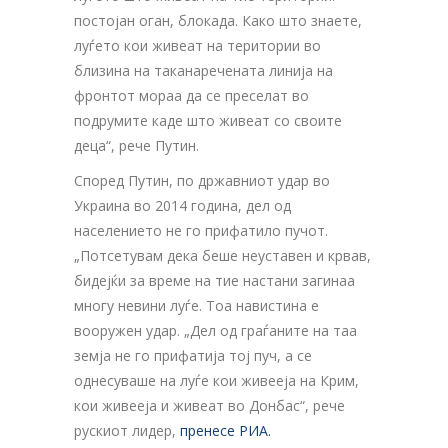
постојан оган, блокада. Како што знаете,
луѓето кои живеат на територии во
близина на таканаречената линија на
фронтот мораа да се преселат во
подрумите каде што живеат со своите
деца“, рече Путин.
Според Путин, по државниот удар во
Украина во 2014 година, дел од
населението не го прифатило пучот.
„Потсетувам дека беше неуставен и крвав,
бидејќи за време на тие настани загинаа
многу невини луѓе. Тоа навистина е
вооружен удар. „Дел од граѓаните на таа
земја не го прифатија тој пуч, а се
однесуваше на луѓе кои живееја на Крим,
кои живееја и живеат во Донбас“, рече
рускиот лидер,
пренесе РИА.