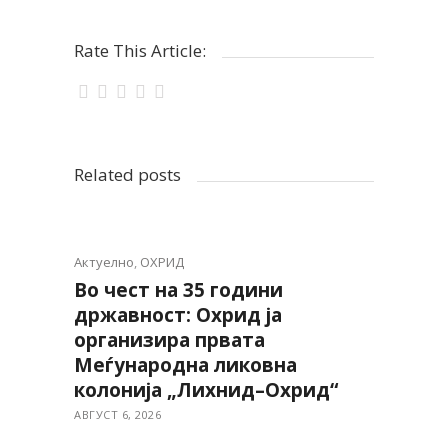
Rate This Article:
Related posts
Актуелно
,
ОХРИД
Во чест на 35 години
државност: Охрид ја
организира првата
Меѓународна ликовна
колонија „Лихнид–Охрид“
АВГУСТ 6, 2026