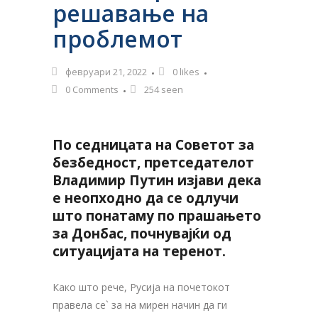
решавање на
проблемот
февруари 21, 2022
0
likes
0 Comments
254 seen
По седницата на Советот за
безбедност, претседателот
Владимир Путин изјави дека
е неопходно да се одлучи
што понатаму по прашањето
за Донбас, почнувајќи од
ситуацијата на теренот.
Како што рече, Русија на почетокот
правела се` за на мирен начин да ги