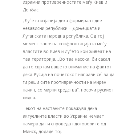
израмни противречностите меѓу Киев и
Донбас.
„Луѓето изјавија дека формираат две
независни републики – Доњецката и
Луганската народна република. Од тој
момент започна конфронтацијата меѓу
властите во Киев и луѓето кои живеат на
таа територија. „Во таа насока, би сакал
да го свртам вашето внимание на фактот
дека Русија на почетокот направи се` за да
ги реши сите противречности на мирен
начин, со мирни средства“, посочи рускиот
лидер.
Текот на настаните покажува дека
актуелните власти во Украина немаат
намера да ги спроведат договорите од
Минск, додаде тој.