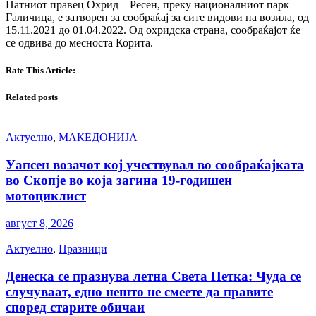
Патниот правец Охрид – Ресен, преку националниот парк
Галичица, е затворен за сообраќај за сите видови на возила, од
15.11.2021 до 01.04.2022. Од охридска страна, сообраќајот ќе
се одвива до месноста Корита.
Rate This Article:
Related posts
Актуелно
,
МАКЕДОНИЈА
Уапсен возачот кој учествувал во сообраќајката
во Скопје во која загина 19-годишен
мотоциклист
август 8, 2026
Актуелно
,
Празници
Денеска се празнува летна Света Петка: Чуда се
случуваат, едно нешто не смеете да правите
според старите обичаи