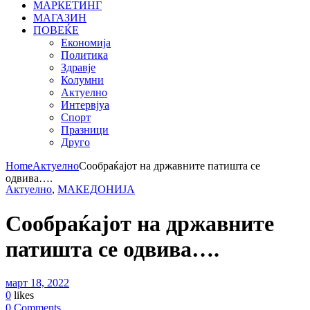
МАРКЕТИНГ
МАГАЗИН
ПОВЕЌЕ
Економија
Политика
Здравје
Колумни
Актуелно
Интервјуа
Спорт
Празници
Друго
Home
Актуелно
Сообраќајот на државните патишта се
одвива….
Актуелно
,
МАКЕДОНИЈА
Сообраќајот на државните
патишта се одвива….
март 18, 2022
0
likes
0 Comments