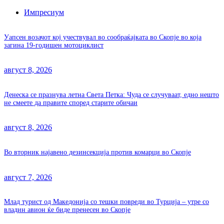
Импресиум
Уапсен возачот кој учествувал во сообраќајката во Скопје во која
загина 19-годишен мотоциклист
август 8, 2026
Денеска се празнува летна Света Петка: Чуда се случуваат, едно нешто
не смеете да правите според старите обичаи
август 8, 2026
Во вторник најавено дезинсекција против комарци во Скопје
август 7, 2026
Млад турист од Македонија со тешки повреди во Турција – утре со
владин авион ќе биде пренесен во Скопје