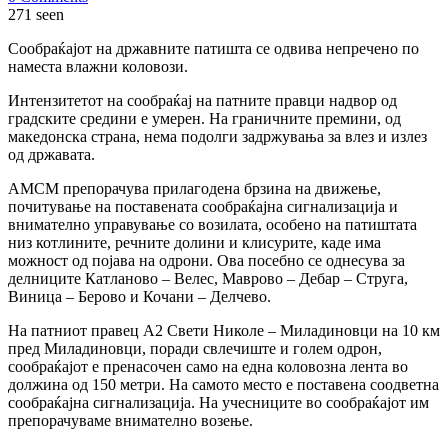
271 seen
Сообраќајот на државните патишта се одвива непречено по
наместа влажни коловози.
Интензитетот на сообраќај на патните правци надвор од
градските средини е умерен. На граничните премини, од
македонска страна, нема подолги задржувања за влез и излез
од државата.
АМСМ препорачува прилагодена брзина на движење,
почитување на поставената сообраќајна сигнализација и
внимателно управување со возилата, особено на патиштата
низ котлините, речните долини и клисурите, каде има
можност од појава на одрони. Ова посебно се однесува за
делниците Катланово – Велес, Маврово – Дебар – Струга,
Виница – Берово и Кочани – Делчево.
На патниот правец А2 Свети Николе – Миладиновци на 10 км
пред Миладиновци, поради свлечиште и голем одрон,
сообраќајот е пренасочен само на една коловозна лента во
должина од 150 метри. На самото место е поставена соодветна
сообраќајна сигнализација. На учесниците во сообраќајот им
препорачуваме внимателно возење.