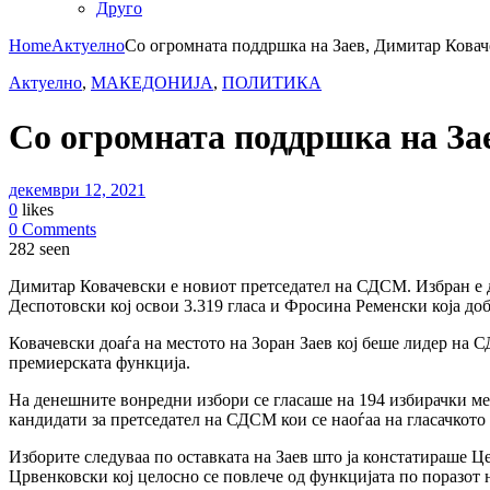
Друго
Home
Актуелно
Со огромната поддршка на Заев, Димитар Ковач
Актуелно
,
МАКЕДОНИЈА
,
ПОЛИТИКА
Со огромната поддршка на За
декември 12, 2021
0
likes
0 Comments
282 seen
Димитар Ковачевски е новиот претседател на СДСМ. Избран е д
Деспотовски кој освои 3.319 гласа и Фросина Ременски која до
Ковачевски доаѓа на местото на Зоран Заев кој беше лидер на С
премиерската функција.
На денешните вонредни избори се гласаше на 194 избирачки мес
кандидати за претседател на СДСМ кои се наоѓаа на гласачкото 
Изборите следуваа по оставката на Заев што ја констатираше Ц
Црвенковски кој целосно се повлече од функцијата по поразот