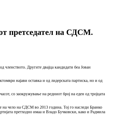
от претседател на СДСМ.
од членството. Другите двајца кандидати беа Јован
ктомври најави оставка и од лидерската партиска, но и од
асот, со заокружување на редниот број на еден од тројцата
де на чело на СДСМ во 2013 година. Тој го наследи Бранко
ртијата претходно имаа и Владо Бучковски, како и Радмила