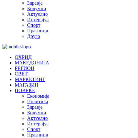
Здравје
Колумни
Актуелно
Интервјуа
Спорт
Празници
Друго
ОХРИД
МАКЕДОНИЈА
РЕГИОН
СВЕТ
МАРКЕТИНГ
МАГАЗИН
ПОВЕЌЕ
Економија
Политика
Здравје
Колумни
Актуелно
Интервјуа
Спорт
Празници