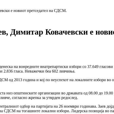
евски е новиот претседател на СДСМ.
ев, Димитар Ковачевски е нови
енеска на вонредните внатрепартиски избори со 37.649 гласови 
би 2.836 гласа. Неважечки беа 602 ливчиња.
ДСМ од 2013 година и кој по неуспехот на локалните избори во о
та низ општинските организации во државата од 08.00 до 19.00 ч
ливче, согласно жрепка за утврден редослед.
ентралниот одбор на партијата на 26 ноември годинава. Заев дој
 на СДСМ на тогашните локални избори. Лидерска позиција во па