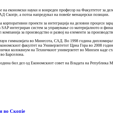
е на економски науки и вонреден професор на Факултетот за де
 АД Скопје, а потоа напредувал на повеќе менаџерски позиции.
за корпоративни проекти за интеграција на деловни процеси зар
а SAP интегриран систем за управување со материјалното и фин
 компанија за производство и развој на елементи за производств
таун гимназијата во Минесота, САД. Во 1998 година дипломира
Економскиот факултет на Универзитетот Црна Гора во 2008 годи
мнички колоквиум на Техничкиот универзитет во Минхен каде с
во Барселона.
 година бил дел од Економскиот совет на Владата на Република 
и во Скопје