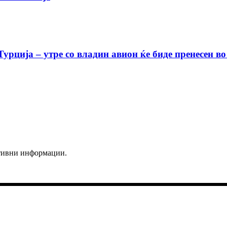
урција – утре со владин авион ќе биде пренесен во
ктивни информации.