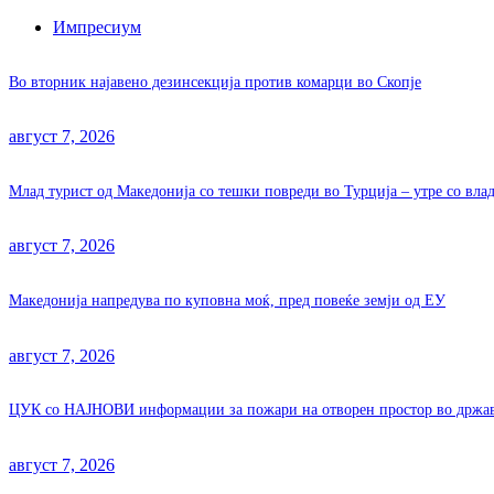
Импресиум
Во вторник најавено дезинсекција против комарци во Скопје
август 7, 2026
Млад турист од Македонија со тешки повреди во Турција – утре со вла
август 7, 2026
Македонија напредува по куповна моќ, пред повеќе земји од ЕУ
август 7, 2026
ЦУК со НАЈНОВИ информации за пожари на отворен простор во држа
август 7, 2026