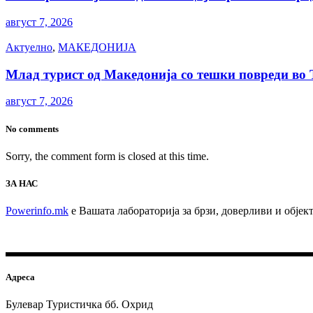
август 7, 2026
Актуелно
,
МАКЕДОНИЈА
Млад турист од Македонија со тешки повреди во Т
август 7, 2026
No comments
Sorry, the comment form is closed at this time.
ЗА НАС
Powerinfo.mk
e Вашата лабораторија за брзи, доверливи и обје
Адреса
Булевар Туристичка бб. Охрид