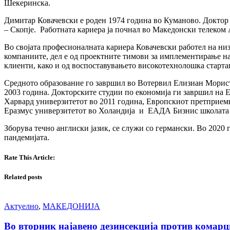
Шекеринска.
Димитар Ковачевски е роден 1974 година во Куманово. Доктор 
– Скопје. Работната кариера ја почнал во Македонски телеком
Во својата професионалната кариера Ковачевски работел на ни
компаниите, дел е од проектните тимови за имплементирање н
клиенти, како и од воспоставувањето високотехнолошка стартап
Средното образование го завршил во Вотервил Елизиан Морис
2003 година. Докторските студии по економија ги завршил на 
Харвард универзитетот во 2011 година, Европскиот претприe
Еразмус универзитетот во Холандија и ЕАДА Бизнис школата 
Зборува течно англиски јазик, се служи со германски. Во 2020
пандемијата.
Rate This Article:
Related posts
Актуелно
,
МАКЕДОНИЈА
Во вторник најавено дезинсекција против комарц