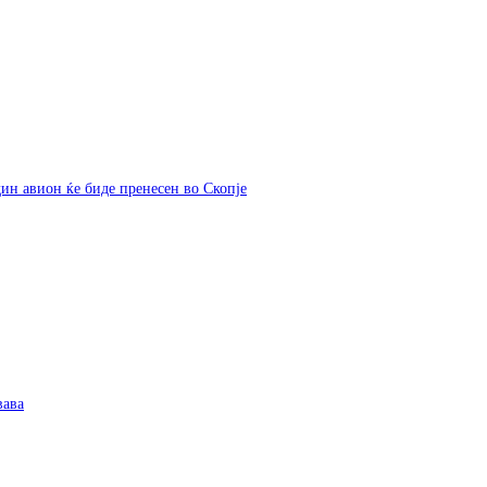
дин авион ќе биде пренесен во Скопје
вава