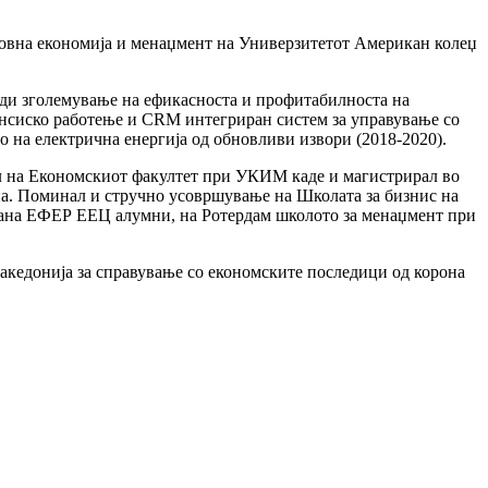
ловна економија и менаџмент на Универзитетот Американ колеџ
ади зголемување на ефикасноста и профитабилноста на
ансиско работење и CRM интегриран систем за управување со
о на електрична енергија од обновливи извори (2018-2020).
л на Економскиот факултет при УКИМ каде и магистрирал во
на. Поминал и стручно усовршување на Школата за бизнис на
тана ЕФЕР ЕЕЦ алумни, на Ротердам школото за менаџмент при
Македонија за справување со економските последици од корона