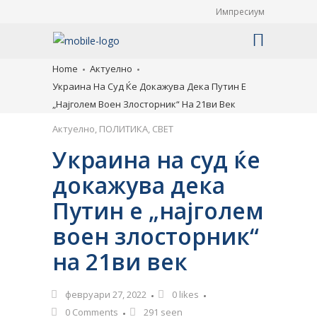
Импресиум
Home
Актуелно
Украина На Суд Ќе Докажува Дека Путин Е
„најголем Воен Злосторник“ На 21ви Век
Актуелно
,
ПОЛИТИКА
,
СВЕТ
Украина на суд ќе
докажува дека
Путин е „најголем
воен злосторник“
на 21ви век
февруари 27, 2022
0
likes
0 Comments
291 seen