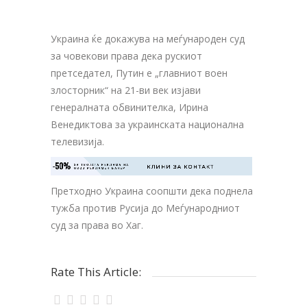
Украина ќе докажува на меѓународен суд
за човекови права дека рускиот
претседател, Путин е „главниот воен
злосторник“ на 21-ви век изјави
генералната обвинителка, Ирина
Венедиктова за украинската национална
телевизија.
-50%
ЗА ТВОЈАТА РЕКЛАМА НА

КЛИНИ ЗА КОНТАКТ
ОВОЈ РЕКЛАМЕН БАНЕР
Претходно Украина соопшти дека поднела
тужба против Русија до Меѓународниот
суд за права во Хаг.
Rate This Article: