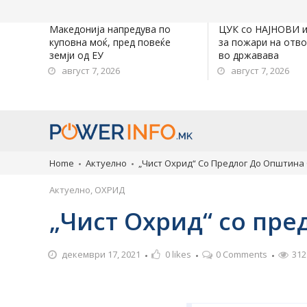
Македонија напредува по
ЦУК со НАЈНОВИ 
куповна моќ, пред повеќе
за пожари на отв
земји од ЕУ
во државава
август 7, 2026
август 7, 2026
Home
Актуелно
„Чист Охрид“ Со Предлог До Општина
Актуелно
,
ОХРИД
„Чист Охрид“ со пре
декември 17, 2021
0
likes
0 Comments
312