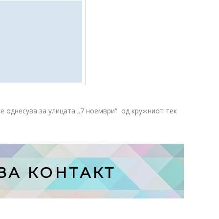
е однесува за улицата „7 ноември“ од кружниот тек
ЗА КОНТАКТ