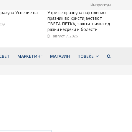
Импресиум
празува Успение на
Утре се празнува најголениот
празник во христијанствот
СВЕТА ПЕТКА, заштитничка од
026
разни несреќи и болести
август 7, 2026
СВЕТ
МАРКЕТИНГ
МАГАЗИН
ПОВЕЌЕ