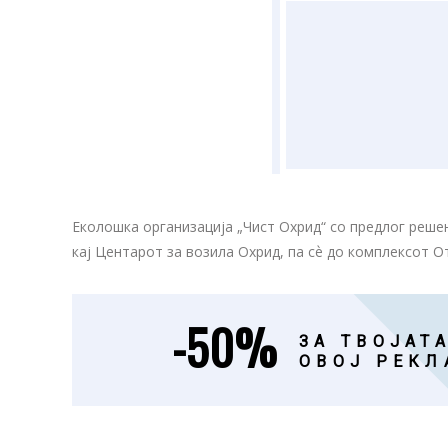
Еколошка организација „Чист Охрид“ со предлог реше
кај Центарот за возила Охрид, па сѐ до комплексот О
-50%
ЗА ТВОЈАТА
ОВОЈ РЕКЛ