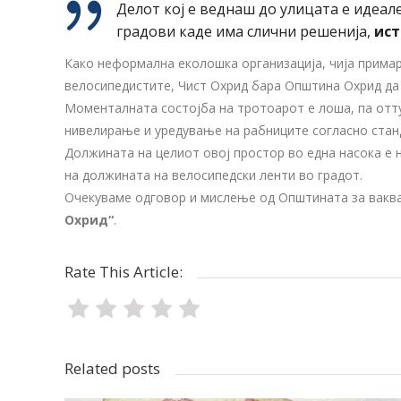
Делот кој е веднаш до улицата е идеал
градови каде има слични решенија,
ист
Како неформална еколошка организација, чија прима
велосипедистите, Чист Охрид бара Општина Охрид да ј
Моменталната состојба на тротоарот е лоша, па отту
нивелирање и уредување на рабниците согласно стан
Должината на целиот овој простор во една насока е 
на должината на велосипедски ленти во градот.
Очекуваме одговор и мислење од Општината за ваква
Охрид“
.
Rate This Article:
Related posts