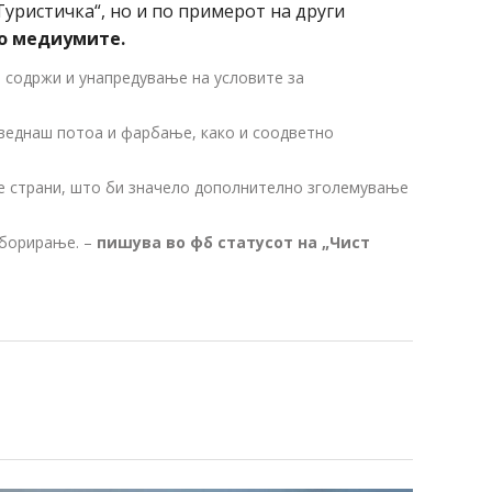
Туристичка“, но и по примерот на други
до медиумите.
 содржи и унапредување на условите за
 веднаш потоа и фарбање, како и соодветно
те страни, што би значело дополнително зголемување
аборирање. –
пишува во фб статусот на „Чист