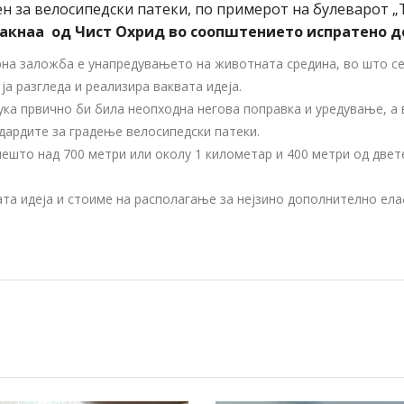
ен за велосипедски патеки, по примерот на булеварот „
акнаа од Чист Охрид во соопштението испратено 
рна заложба е унапредувањето на животната средина, во што се
а разгледа и реализира ваквата идеја.
ка првично би била неопходна негова поправка и уредување, а
дардите за градење велосипедски патеки.
нешто над 700 метри или околу 1 километар и 400 метри од две
та идеја и стоиме на располагање за нејзино дополнително ел