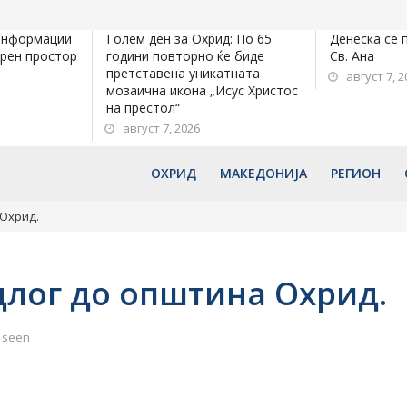
информации
Голем ден за Охрид: По 65
Денеска се 
орен простор
години повторно ќе биде
Св. Ана
претставена уникатната
август 7, 2
мозаична икона „Исус Христос
на престол“
август 7, 2026
ОХРИД
МАКЕДОНИЈА
РЕГИОН
 Охрид.
длог до општина Охрид.
 seen