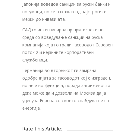
Јапонија воведоа санкции за руски банки и
поединци, но се откажаа од најстрогите
мерки до инвазијата.
САД го интензивираа пр притиснете во
среда со воведување санкции на руска
компанија која го гради гасоводот Северен
поток 2 и нејзините корпоративни
службеници.
Германија во вторникот ги замрзна
одобренијата за гасоводот кој е изграден,
но не е во функција, поради загриженоста
дека може да и дозволи на Москва да ја
уценува Европа со своето снабдување со
енергија.
Rate This Article: