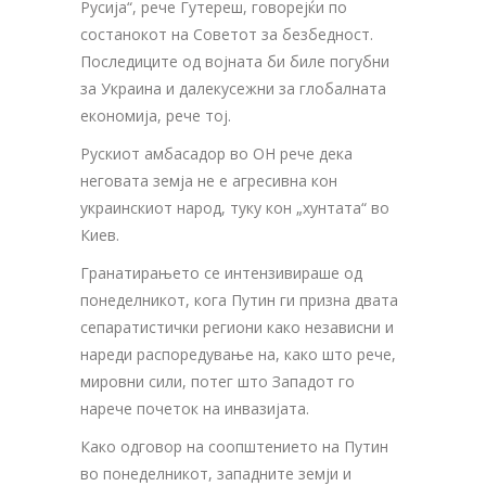
Русија“, рече Гутереш, говорејќи по
состанокот на Советот за безбедност.
Последиците од војната би биле погубни
за Украина и далекусежни за глобалната
економија, рече тој.
Рускиот амбасадор во ОН рече дека
неговата земја не е агресивна кон
украинскиот народ, туку кон „хунтата“ во
Киев.
Гранатирањето се интензивираше од
понеделникот, кога Путин ги призна двата
сепаратистички региони како независни и
нареди распоредување на, како што рече,
мировни сили, потег што Западот го
нарече почеток на инвазијата.
Како одговор на соопштението на Путин
во понеделникот, западните земји и