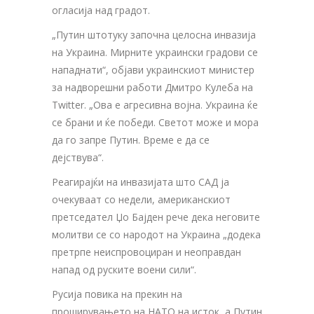
огласија над градот.
„Путин штотуку започна целосна инвазија
на Украина. Мирните украински градови се
нападнати“, објави украинскиот министер
за надворешни работи Дмитро Кулеба на
Twitter. „Ова е агресивна војна. Украина ќе
се брани и ќе победи. Светот може и мора
да го запре Путин. Време е да се
дејствува“.
Реагирајќи на инвазијата што САД ја
очекуваат со недели, американскиот
претседател Џо Бајден рече дека неговите
молитви се со народот на Украина „додека
претрпе неиспровоциран и неоправдан
напад од руските воени сили“.
Русија повика на прекин на
проширувањето на НАТО на исток, а Путин