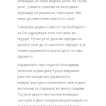
операција не беше веднаш јасен, но Путин
рече: „Нашите планови не вклучуваат
окупација на украински територии. Ние
нема да наметнеме ништо со сила“.
Говорејќи додека Советот за безбедност
на ОН одржуваше итен состанок во
Њујорк, Путин рече дека им наредил на
руските сили да го заштитат народот и ја
повика украинската војска да го остави
оружјето.
Украинскиот претседател Володимир
Зеленски изјави дека Русија извршила
ракетни напади врз украинската
инфраструктура и граничните сили и дека
експлозии се слушнале во многу градови.
Тој рече дека е прогласена вонредна
состојба и дека телефонски разговарал со