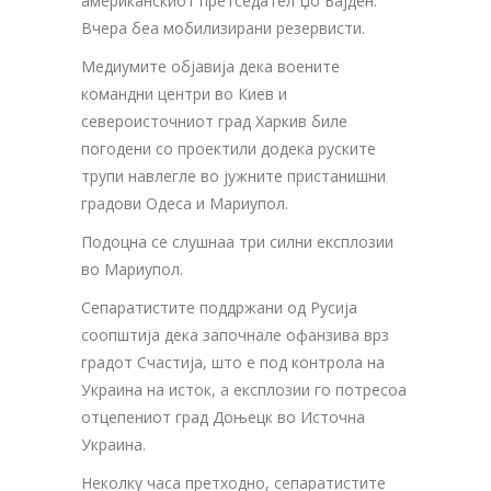
американскиот претседател Џо Бајден.
Вчера беа мобилизирани резервисти.
Медиумите објавија дека воените
командни центри во Киев и
североисточниот град Харкив биле
погодени со проектили додека руските
трупи навлегле во јужните пристанишни
градови Одеса и Мариупол.
Подоцна се слушнаа три силни експлозии
во Мариупол.
Сепаратистите поддржани од Русија
соопштија дека започнале офанзива врз
градот Счастија, што е под контрола на
Украина на исток, а експлозии го потресоа
отцепениот град Доњецк во Источна
Украина.
Неколку часа претходно, сепаратистите