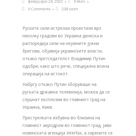
февруари 24, 2022
0
likes
0 Comments
238 seen
Руските сили истрелаа проектили врз
неколку градови во Украина денеска и
распоредија сили на нејзините јужни
брегови, објавија украинските власти,
откако претседателот Владимир Путин
одобри, како што рече, специјална воена
операција на истокот.
Набргу откако Путин зборуваше на
руската државна телевизија, можеа да се
слушнат експлозии во главниот град на
Украина, Киев.
Престрелката избувна во близина на
главниот аеродром во главниот град, јави
новинската агенција Interfax, а сирените се