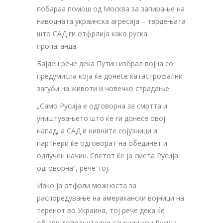
побараа помош од Москва за запирање на
наводната украинска агресија – тврдењата
што САД ги отфрлија како руска
пропаганда.
Бајден рече дека Путин избрал војна со
предумисла која ќе донесе катастрофални
загуби на животи и човечко страдање.
„Само Русија е одговорна за смртта и
уништувањето што ќе ги донесе овој
напад, а САД и нивните сојузници и
партнери ќе одговорат на обединет и
одлучен начин. Светот ќе ја смета Русија
одговорна“, рече тој.
Иако ја отфрли можноста за
распоредување на американски војници на
теренот во Украина, тој рече дека ќе
објави дополнителни санкции кон Русија