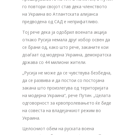
го повтори својот став дека членството
на Украина во Атлантската алијанса
предводена од САД е неприфатливо.
Тој рече дека ја одобрил воената акција
откако Русија немала друг избор освен да
се брани од, како што рече, заканите кои
доаѓаат од модерна Украина, демократска
држава со 44 милиони жители.
„Русија не може да се чувствува безбедна,
да се развива и да постои со постојана
закана што произлегува од територијата
на модерна Украина“, рече Путин. „Целата
одговорност за крвопролевањето ќе биде
на совеста на владејачкиот режим во
Украина.
Целосниот обем на руската воена