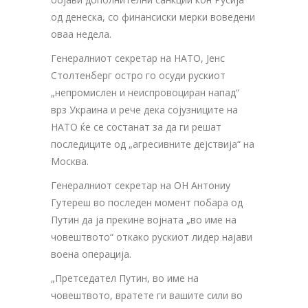
од денеска, со финансиски мерки воведени
оваа недела.
Генералниот секретар на НАТО, Јенс
Столтенберг остро го осуди рускиот
„непромислен и неиспровоциран напад“
врз Украина и рече дека сојузниците на
НАТО ќе се состанат за да ги решат
последиците од „агресивните дејствија“ на
Москва.
Генералниот секретар на ОН Антониу
Гутереш во последен момент побара од
Путин да ја прекине војната „во име на
човештвото“ откако рускиот лидер најави
воена операција.
„Претседател Путин, во име на
човештвото, вратете ги вашите сили во