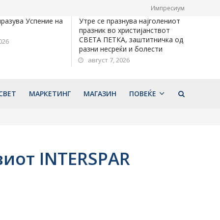
Импресиум
празува Успение на
Утре се празнува најголениот
празник во христијанствот
СВЕТА ПЕТКА, заштитничка од
026
разни несреќи и болести
август 7, 2026
СВЕТ
МАРКЕТИНГ
МАГАЗИН
ПОВЕЌЕ
виот INTERSPAR