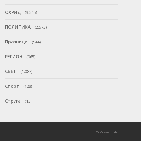
ОХРИД
(3.545)
ПОЛИТИКА
(2.573)
Празници
(944)
РЕГИОН
(965)
СВЕТ
(1.088)
Спорт
(123)
Струга
(13)
© Power Info