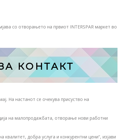
мјава со отворањето на првиот INTERSPAR маркет во
ЗА КОНТАКТ
ај. На настанот се очекува присуство на
ација на малопродажбата, отворање нови работни
квалитет, добра услуга и конкурентни цени“, изјави