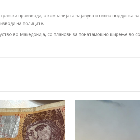
трански производи, а компанијата најавува и силна поддршка з
изводи на полиците.
суство во Македонија, со планови за понатамошно ширење во со