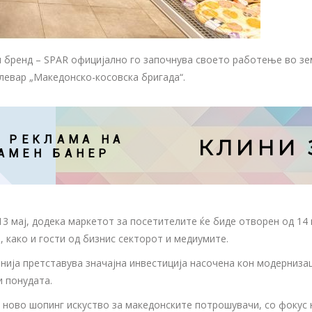
 бренд – SPAR официјално го започнува своето работење во зе
булевар „Македонско-косовска бригада“.
 РЕКЛАМА НА

КЛИНИ 
АМЕН БАНЕР
 мај, додека маркетот за посетителите ќе биде отворен од 14 м
, како и гости од бизнис секторот и медиумите.
онија претставува значајна инвестиција насочена кон модерниз
и понудата.
ово шопинг искуство за македонските потрошувачи, со фокус на 