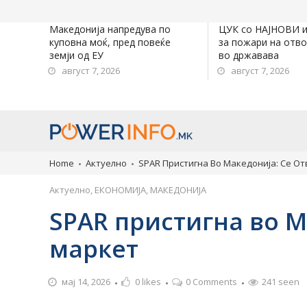
Македонија напредува по
ЦУК со НАЈНОВИ 
куповна моќ, пред повеќе
за пожари на отв
земји од ЕУ
во државава
август 7, 2026
август 7, 2026
Home
Актуелно
SPAR Пристигна Во Македонија: Се О
Актуелно
,
ЕКОНОМИЈА
,
МАКЕДОНИЈА
SPAR пристигна во М
маркет
мај 14, 2026
0
likes
0 Comments
241 seen