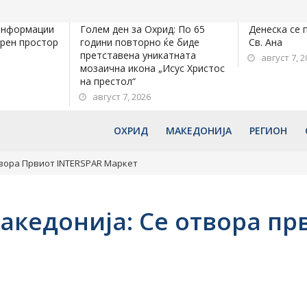
информации
Голем ден за Охрид: По 65
Денеска се 
орен простор
години повторно ќе биде
Св. Ана
претставена уникатната
август 7, 2
мозаична икона „Исус Христос
на престол“
август 7, 2026
ОХРИД
МАКЕДОНИЈА
РЕГИОН
твора Првиот INTERSPAR Маркет
акедонија: Се отвора пр