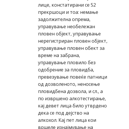
лице, констатирани се 52
прекршоци и тоа: немање
задолжителна опрема,
управување необележан
пловен објект, управување
нерегистриран пловен објект,
управување пловен обект за
време на забрана,
управување пловило без
одобрение за пловидба,
превезување повеќе патници
од дозволеното, неносење
пловидбена дозвола, и сл., а
по извршено алкотестирање,
кај девет лица било утврдено
дека се под дејство на
алкохол. Кај пет лица кои
вршеле изнајмување на