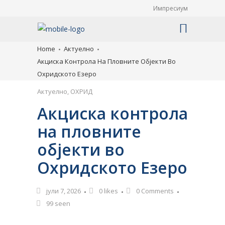
Импресиум
Home
Актуелно
Акциска Контрола На Пловните Објекти Во
Охридското Езеро
Актуелно
,
ОХРИД
Акциска контрола
на пловните
објекти во
Охридското Езеро
јули 7, 2026
0
likes
0 Comments
99 seen