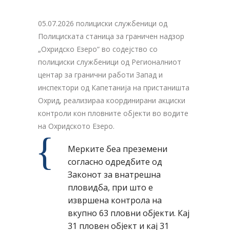
05.07.2026 полициски службеници од
Полициската станица за граничен надзор
„Охридско Езеро“ во содејство со
полициски службеници од Регионалниот
центар за гранични работи Запад и
инспектори од Капетанија на пристаништа
Охрид, реализираа координирани акциски
контроли кон пловните објекти во водите
на Охридското Езеро.
Мерките беа преземени
согласно одредбите од
Законот за внатрешна
пловидба, при што е
извршена контрола на
вкупно 63 пловни објекти. Кај
31 пловен објект и кај 31