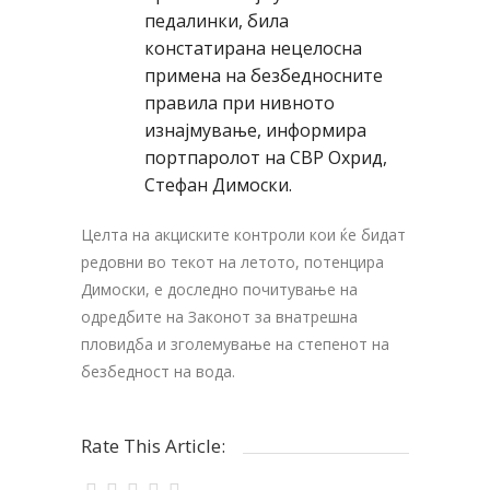
педалинки, била
констатирана нецелосна
примена на безбедносните
правила при нивното
изнајмување, информира
портпаролот на СВР Охрид,
Стефан Димоски.
Целта на акциските контроли кои ќе бидат
редовни во текот на летото, потенцира
Димоски, е доследно почитување на
одредбите на Законот за внатрешна
пловидба и зголемување на степенот на
безбедност на вода.
Rate This Article: