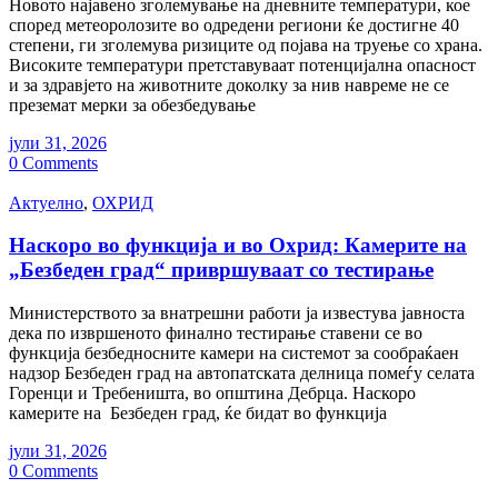
Новото најавено зголемување на дневните температури, кое
според метеоролозите во одредени региони ќе достигне 40
степени, ги зголемува ризиците од појава на труење со храна.
Високите температури претставуваат потенцијална опасност
и за здравјето на животните доколку за нив навреме не се
преземат мерки за обезбедување
јули 31, 2026
0 Comments
Актуелно
,
ОХРИД
Наскоро во функција и во Охрид: Камерите на
„Безбеден град“ привршуваат со тестирање
Министерството за внатрешни работи ја известува јавноста
дека по извршеното финално тестирање ставени се во
функција безбедносните камери на системот за сообраќаен
надзор Безбеден град на автопатската делница помеѓу селата
Горенци и Требеништа, во општина Дебрца. Наскоро
камерите на Безбеден град, ќе бидат во функција
јули 31, 2026
0 Comments