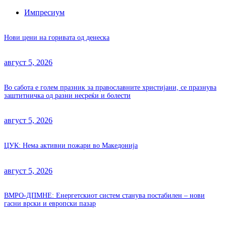
Импресиум
Нови цени на горивата од денеска
август 5, 2026
Во сабота е голем празник за православните христијани, се празнува
заштитничка од разни несреќи и болести
август 5, 2026
ЦУК: Нема активни пожари во Македонија
август 5, 2026
ВМРО-ДПМНЕ: Енергетскиот систем станува постабилен – нови
гасни врски и европски пазар