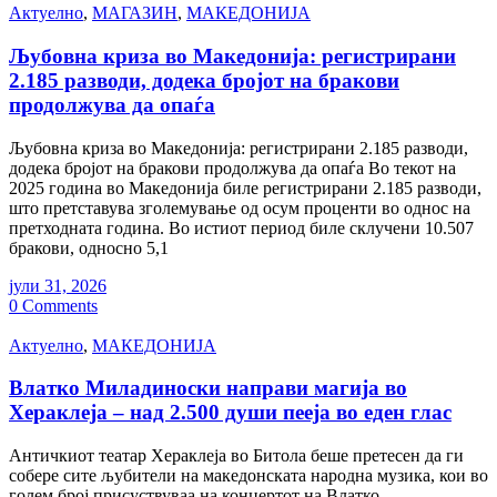
Актуелно
,
МАГАЗИН
,
МАКЕДОНИЈА
Љубовна криза во Македонија: регистрирани
2.185 разводи, додека бројот на бракови
продолжува да опаѓа
Љубовна криза во Македонија: регистрирани 2.185 разводи,
додека бројот на бракови продолжува да опаѓа Во текот на
2025 година во Македонија биле регистрирани 2.185 разводи,
што претставува зголемување од осум проценти во однос на
претходната година. Во истиот период биле склучени 10.507
бракови, односно 5,1
јули 31, 2026
0 Comments
Актуелно
,
МАКЕДОНИЈА
Влатко Миладиноски направи магија во
Хераклеја – над 2.500 души пееја во еден глас
Античкиот театар Хераклеја во Битола беше претесен да ги
собере сите љубители на македонската народна музика, кои во
голем број присуствуваа на концертот на Влатко