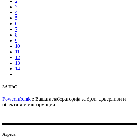
2
3
4
5
6
7
8
9
10
11
12
13
14
ЗА НАС
Powerinfo.mk
e Вашата лабораторија за брзи, доверливи и
објективни информации.
Адреса