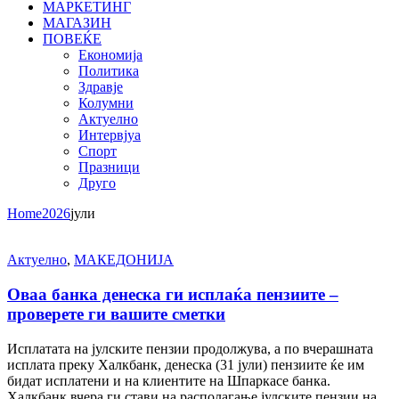
МАРКЕТИНГ
МАГАЗИН
ПОВЕЌЕ
Економија
Политика
Здравје
Колумни
Актуелно
Интервјуа
Спорт
Празници
Друго
Home
2026
јули
Актуелно
,
МАКЕДОНИЈА
Оваа банка денеска ги исплаќа пензиите –
проверете ги вашите сметки
Исплатата на јулските пензии продолжува, а по вчерашната
исплата преку Халкбанк, денеска (31 јули) пензиите ќе им
бидат исплатени и на клиентите на Шпаркасе банка.
Халкбанк вчера ги стави на располагање јулските пензии на