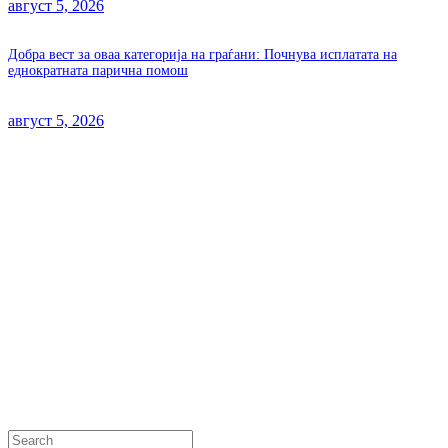
август 5, 2026
Добра вест за оваа категорија на граѓани: Почнува исплатата на
еднократната парична помош
август 5, 2026