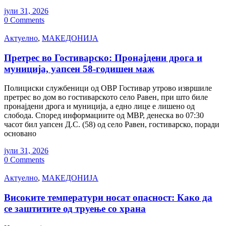
јули 31, 2026
0 Comments
Актуелно
,
МАКЕДОНИЈА
Претрес во Гостиварско: Пронајдени дрога и
муниција, уапсен 58-годишен маж
Полициски службеници од ОВР Гостивар утрово извршиле
претрес во дом во гостиварското село Равен, при што биле
пронајдени дрога и муниција, а едно лице е лишено од
слобода. Според информациите од МВР, денеска во 07:30
часот бил уапсен Д.С. (58) од село Равен, гостиварско, поради
основано
јули 31, 2026
0 Comments
Актуелно
,
МАКЕДОНИЈА
Високите температури носат опасност: Како да
се заштитите од труење со храна