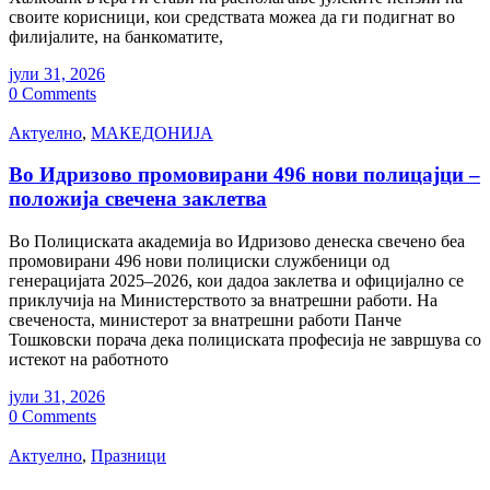
своите корисници, кои средствата можеа да ги подигнат во
филијалите, на банкоматите,
јули 31, 2026
0 Comments
Актуелно
,
МАКЕДОНИЈА
Во Идризово промовирани 496 нови полицајци –
положија свечена заклетва
Во Полициската академија во Идризово денеска свечено беа
промовирани 496 нови полициски службеници од
генерацијата 2025–2026, кои дадоа заклетва и официјално се
приклучија на Министерството за внатрешни работи. На
свеченоста, министерот за внатрешни работи Панче
Тошковски порача дека полициската професија не завршува со
истекот на работното
јули 31, 2026
0 Comments
Актуелно
,
Празници