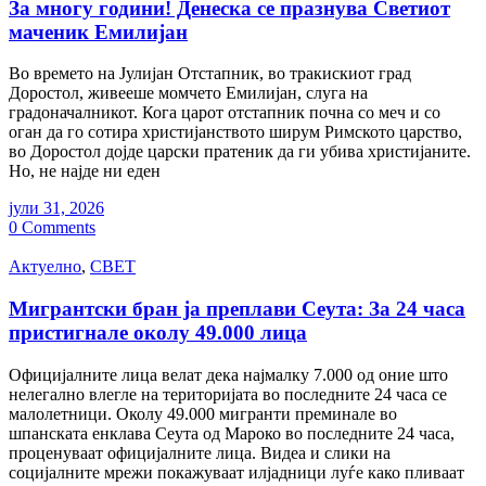
За многу години! Денеска се празнува Светиот
маченик Емилијан
Во времето на Јулијан Отстапник, во тракискиот град
Доростол, живееше момчето Емилијан, слуга на
градоначалникот. Кога царот отстапник почна со меч и со
оган да го сотира христијанството ширум Римското царство,
во Доростол дојде царски пратеник да ги убива христијаните.
Но, не најде ни еден
јули 31, 2026
0 Comments
Актуелно
,
СВЕТ
Мигрантски бран ја преплави Сеута: За 24 часа
пристигнале околу 49.000 лица
Официјалните лица велат дека најмалку 7.000 од оние што
нелегално влегле на територијата во последните 24 часа се
малолетници. Околу 49.000 мигранти преминале во
шпанската енклава Сеута од Мароко во последните 24 часа,
проценуваат официјалните лица. Видеа и слики на
социјалните мрежи покажуваат илјадници луѓе како пливаат