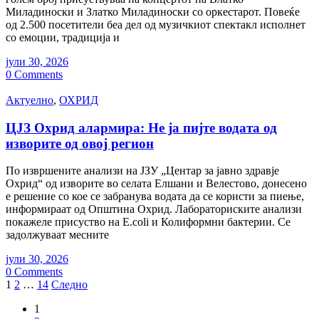
Миладиноски и Златко Миладиноски со оркестарот. Повеќе
од 2.500 посетители беа дел од музичкиот спектакл исполнет
со емоции, традиција и
јули 30, 2026
0 Comments
Актуелно
,
ОХРИД
ЦЈЗ Охрид алармира: Не ја пијте водата од
изворите од овој регион
По извршените анализи на ЈЗУ „Центар за јавно здравје
Охрид“ од изворите во селата Елшани и Велестово, донесено
е решение со кое се забранува водата да се користи за пиење,
информираат од Општина Охрид. Лабораториските анализи
покажеле присуство на Е.coli и Колиформни бактерии. Се
задолжуваат месните
јули 30, 2026
0 Comments
Posts
1
2
…
14
Следно
pagination
1