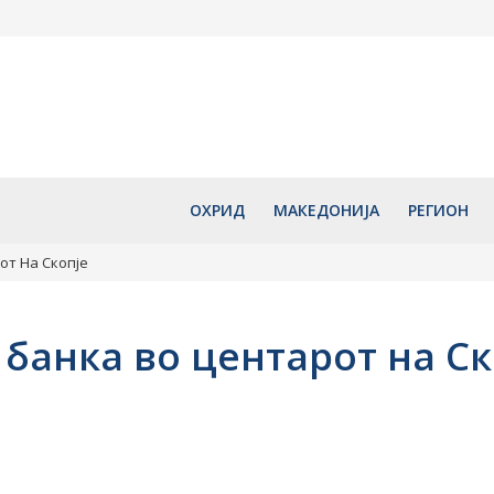
ва летна
Во вторник најавено
Млад турист
 се
дезинсекција против комарци
тешки повре
ешто не
во Скопје
утре со вла
 според
пренесен во
август 7, 2026
август 7, 2
ОХРИД
МАКЕДОНИЈА
РЕГИОН
от На Скопје
банка во центарот на Ск