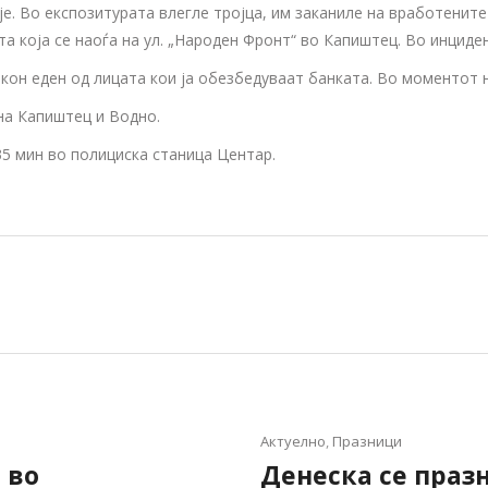
. Во експозитурата влегле тројца, им заканиле на вработените с
та која се наоѓа на ул. „Народен Фронт“ во Капиштец. Во инцид
кон еден од лицата кои ја обезбедуваат банката. Во моментот 
на Капиштец и Водно.
35 мин во полициска станица Центар.
Актуелно
,
Празници
 во
Денеска се праз