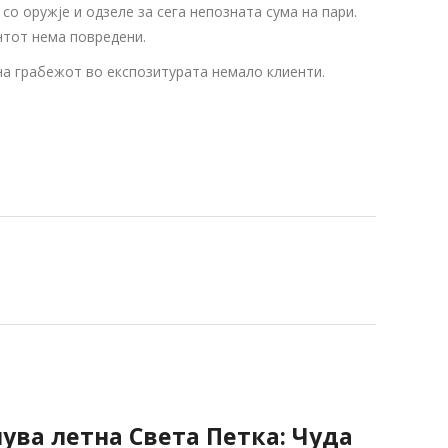
о оружје и одзеле за сега непозната сума на пари.
ентот нема повредени.
на грабежот во експозитурата немало клиенти.
нува летна Света Петка: Чуда