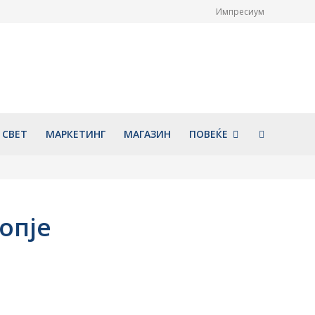
Импресиум
 од Македонија со
Македонија напредува по
ди во Турција –
куповна моќ, пред повеќе
дин авион ќе биде
земји од ЕУ
 Скопје
август 7, 2026
026
СВЕТ
МАРКЕТИНГ
МАГАЗИН
ПОВЕЌЕ
опје