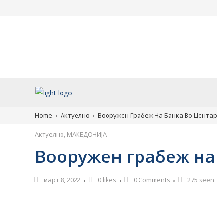
Уапсен возачот кој учествувал
Денеска се празну
во сообраќајката во Скопје во
Света Петка: Чуда
која загина 19-годишен
случуваат, едно н
мотоциклист
смеете да правите
старите обичаи
август 8, 2026
август 8, 2026
Home
Актуелно
Вооружен Грабеж На Банка Во Центар
Актуелно
,
МАКЕДОНИЈА
Вооружен грабеж на 
март 8, 2022
0
likes
0 Comments
275 seen