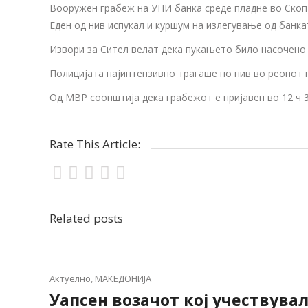
Вооружен грабеж на УНИ банка среде пладне во Скопје
Еден од нив испукал и куршум на излегување од банка
Извори за Сител велат дека пукањето било насочено 
Полицијата најинтензивно трагаше по нив во реонот 
Од МВР соопштија дека грабежот е пријавен во 12 ч 
Rate This Article:
Related posts
Актуелно
,
МАКЕДОНИЈА
Уапсен возачот кој учествувал