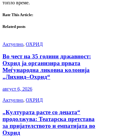
топло време.
Rate This Article:
Related posts
Актуелно
,
ОХРИД
Во чест на 35 години државност:
Охрид ја организира првата
Меѓународна ликовна колонија
„Лихнид–Охрид“
август 6, 2026
Актуелно
,
ОХРИД
„Културата расте со децата“
продолжува: Театарска претстава
за пријателството и емпатијата во
Охрид