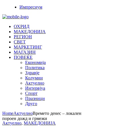
Импресиум
ОХРИД
МАКЕДОНИЈА
РЕГИОН
СВЕТ
МАРКЕТИНГ
МАГАЗИН
ПОВЕЌЕ
Економија
Политика
Здравје
Колумни
Актуелно
Интервјуа
Спорт
Празници
Друго
Home
Актуелно
Времето денес – локален
пороен дожд и грмежи
Актуелно
,
МАКЕДОНИЈА