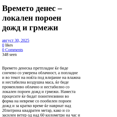
Времето денес –
локален пороен
дожд и грмежи
август 30, 2025
0
likes
0 Comments
348 seen
Времето денеска претпладне ќе биде
сончево со умерена облачност, а попладне
и во текот на ноќта под влијание на влажна
и нестабилна воздушна маса, ќе биде
променливо облачно и нестабилно со
локален пороен дожд и грмежи. Наместа
процесите ќе бидат поинтензивни во
форма на невреме со пообилен пороен
дожд и за кратко време ќе наврнат над
20литрина квадратен метар, како и со
засилен ветер од над 60 километри на час и