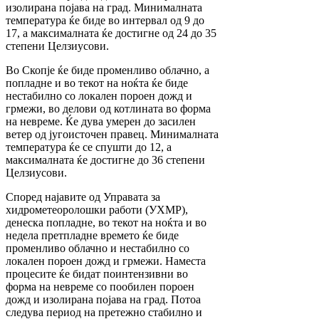
изолирана појава на град. Минималната
температура ќе биде во интервал од 9 до
17, а максималната ќе достигне од 24 до 35
степени Целзиусови.
Во Скопје ќе биде променливо облачно, а
попладне и во текот на ноќта ќе биде
нестабилно со локален пороен дожд и
грмежи, во делови од котлината во форма
на невреме. Ќе дува умерен до засилен
ветер од југоисточен правец. Минималната
температура ќе се спушти до 12, а
максималната ќе достигне до 36 степени
Целзиусови.
Според најавите од Управата за
хидрометеоролошки работи (УХМР),
денеска попладне, во текот на ноќта и во
недела претпладне времето ќе биде
променливо облачно и нестабилно со
локален пороен дожд и грмежи. Наместа
процесите ќе бидат поинтензивни во
форма на невреме со пообилен пороен
дожд и изолирана појава на град. Потоа
следува период на претежно стабилно и