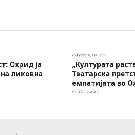
Актуелно
,
ОХРИД
т: Охрид ја
„Културата раст
дна ликовна
Театарска претс
емпатијата во О
АВГУСТ 6, 2026