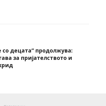
е со децата“ продолжува:
тава за пријателството и
хрид