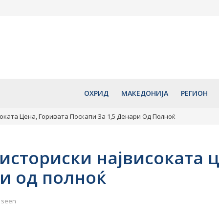
со децата“
Сончево и екстремно топло:
Охрид со бо
арска
Температурите и денес ќе
програма ќе
ателството и
достигнуваат до 40 степени
години од у
рид
Свети Климе
август 6, 2026
1140 години
Охридската
август 6, 2
ОХРИД
МАКЕДОНИЈА
РЕГИОН
соката Цена, Горивата Поскапи За 1,5 Денари Од Полноќ
 историски највисоката 
ри од полноќ
 seen