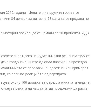
рил 2012 година. Цените и на другите горива се
 чини 84 денари за литар, а 98 цата ќе се продава по
 за моторни возила да се намали за 50 проценти, ДДВ
амите знаат дека не нудат никакви решенија туку се
 дека градоначлниците од оваа партија не презедоа
оначалничката се прогласи ненадлежна, или примерот
и, се вели во реакцијата од партијата.
несува околу 100 долари за барел, а минатата недела
 очкеува цената на нафтата да продолижи да расте.