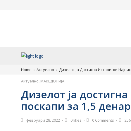
Во чест на 35 години
„Културата расте 
државност: Охрид ја
продолжува: Теат
организира првата
претстава за приј
Меѓународна ликовна колонија
емпатијата во Ох
„Лихнид–Охрид“
август 6, 2026
август 6, 2026
Home
Актуелно
Дизелот Ја Достигна Историски Најви
Актуелно
,
МАКЕДОНИЈА
Дизелот ја достигна
поскапи за 1,5 дена
февруари 28, 2022
0
likes
0 Comments
256