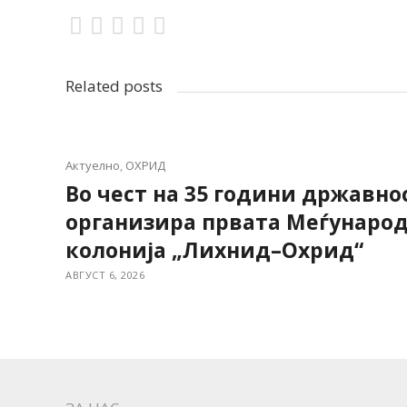
Related posts
Актуелно
,
ОХРИД
Во чест на 35 години државнос
организира првата Меѓунаро
колонија „Лихнид–Охрид“
АВГУСТ 6, 2026