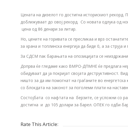
Цената на дизелот го достигна историскиот рекорд. П
доближуваат до овој рекорд. Со новата одлука од ноќе
цена од 86 денари за литар.
Но, цените на горивата се пресликаа и врз останатит
за храна и топлинска енергија да биде 0, а за струја и
За СДСМ пак барањата на опозицијата се неиздржани
Допрва ќе гледаме како ВМРО-ДПМНЕ ќе предлага нере
обидуваат да ја покријат својата деструктивност. В
ништо за да им помогнат на граѓаните во енергетска
со блокдата на законот за поголеми плати на настав
Состојбата со нафтата на берзите, се усложни со ра
достигна и до 105 долари за барел. ОПЕК го одби ба
Rate This Article: