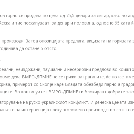
овторно се продава по цена од 75,5 денари за литар, како во ап
ска и тие поскапуваат за денар и половина, односно 95 ката ќе
е производи. Затоа опозицијата предлага, акцизата на горивата
 годинава да остане 5 отсто.
.
ални, неиздржани, паушални и несериозни предлози во коишто с
идовме дека ВМРО-ДПМНЕ не се грижи за граѓаните, ќе потсетиме
 криза, примерот со Скопје каде Владата обезбеди парно а град
ниците. Во континуитет ВМРО-ДПМНЕ ги блокираат добрите закон
згорување на руско-украинскиот конфликт. И денеска цената из
рањето за интервенција преку зголомено производство со што е