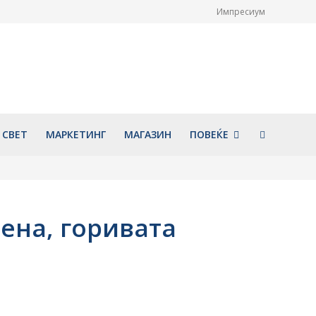
Импресиум
гата културна
Белорусинка пронајдена
 ги одбележи 1110
почината во хотел во Охрид,
покојувањето на
ќе се врши обдукција
нт Охридски и
август 6, 2026
 од основањето на
 книжевна школа
026
СВЕТ
МАРКЕТИНГ
МАГАЗИН
ПОВЕЌЕ
цена, горивата