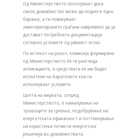
Од Министерството посочуваат дека
секое домаќинство може да поднесе едно
барање, а ги повикуваат
заинтересираните граѓани навремено да ја
достават потребната документација
согласно условите од јавниот оглас.
По истекот на рокот, комисија формирана
од Министерството ќе ги разгледа
апликациите, а средствата ќе им бидат
исплатени на барателите кои ги
исполнуваат условите.
Целта на мерката, според
Министерството, е намалување на
трошоците за греење, подобрување на
енергетската ефикасност и поттикнување
на користење почисти енергетски
решенија во домаќинствата.