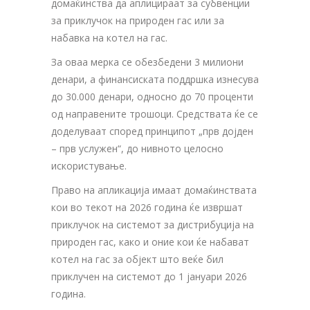
домаќинства да аплицираат за субвенции
за приклучок на природен гас или за
набавка на котел на гас.
За оваа мерка се обезбедени 3 милиони
денари, а финансиската поддршка изнесува
до 30.000 денари, односно до 70 проценти
од направените трошоци. Средствата ќе се
доделуваат според принципот „прв дојден
– прв услужен“, до нивното целосно
искористување.
Право на апликација имаат домаќинствата
кои во текот на 2026 година ќе извршат
приклучок на системот за дистрибуција на
природен гас, како и оние кои ќе набават
котел на гас за објект што веќе бил
приклучен на системот до 1 јануари 2026
година.