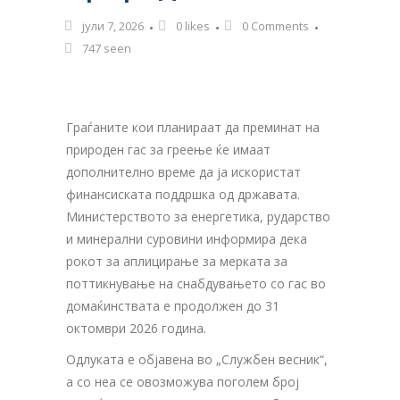
јули 7, 2026
0
likes
0 Comments
747 seen
Граѓаните кои планираат да преминат на
природен гас за греење ќе имаат
дополнително време да ја искористат
финансиската поддршка од државата.
Министерството за енергетика, рударство
и минерални суровини информира дека
рокот за аплицирање за мерката за
поттикнување на снабдувањето со гас во
домаќинствата е продолжен до 31
октомври 2026 година.
Одлуката е објавена во „Службен весник“,
а со неа се овозможува поголем број