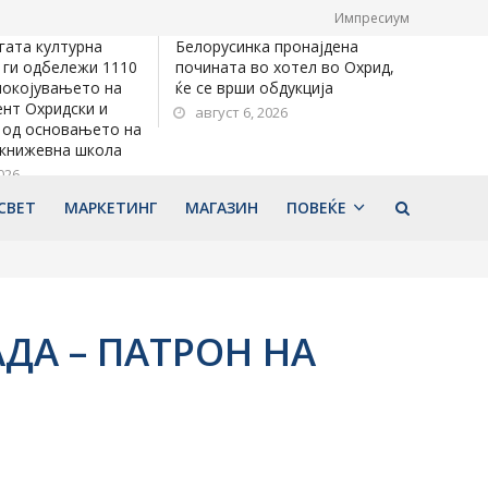
Импресиум
гата културна
Белорусинка пронајдена
 ги одбележи 1110
почината во хотел во Охрид,
покојувањето на
ќе се врши обдукција
нт Охридски и
август 6, 2026
 од основањето на
 книжевна школа
026
СВЕТ
МАРКЕТИНГ
МАГАЗИН
ПОВЕЌЕ
ДА – ПАТРОН НА