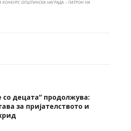
А КОНКУРС ОПШТИНСКА НАГРАДА – ПАТРОН НА
е со децата“ продолжува:
тава за пријателството и
хрид