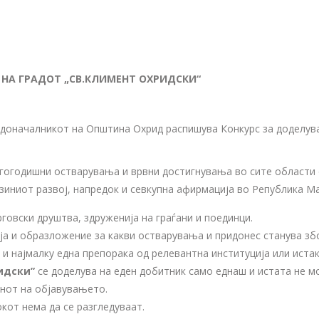
 НА ГРАДОТ „СВ.КЛИМЕНТ ОХРИДСКИ
“
радоначалникот на Општина Охрид распишува Конкурс за доделув
лгогодишни остварувања и врвни достигнувања во сите области
зиниот развој, напредок и севкупна афирмација во Република Ма
говски друштва, здруженија на граѓани и поединци.
ја и образложение за какви остварувања и придонес станува зб
 и најмалку една препорака од релевантна институција или истак
идски
”
се доделува на еден добитник само еднаш и истата не мо
енот на објавувањето.
кот нема да се разгледуваат.