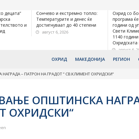
со децата“
Сончево и екстремно топло:
Охрид со бо
арска
Температурите и денес ќе
програма ќе
ателството и
достигнуваат до 40 степени
години од у
рид
Свети Климе
август 6, 2026
1140 години
Охридската
август 6, 2
ОХРИД
МАКЕДОНИЈА
РЕГИОН
НАГРАДА – ПАТРОН НА ГРАДОТ “ СВ.КЛИМЕНТ ОХРИДСКИ“
ВАЊЕ ОПШТИНСКА НАГРА
НТ ОХРИДСКИ“
een