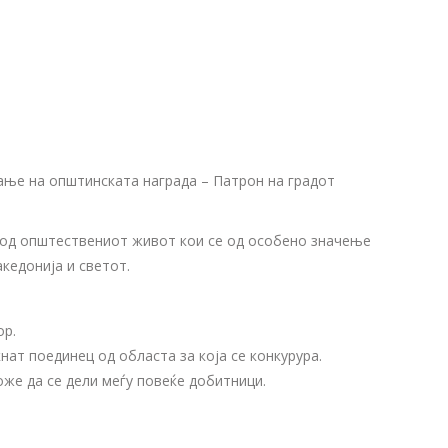
ање на општинската награда – Патрон на градот
 од општествениот живот кои се од особено значење
кедонија и светот.
ор.
нат поединец од областа за која се конкурура.
же да се дели меѓу повеќе добитници.