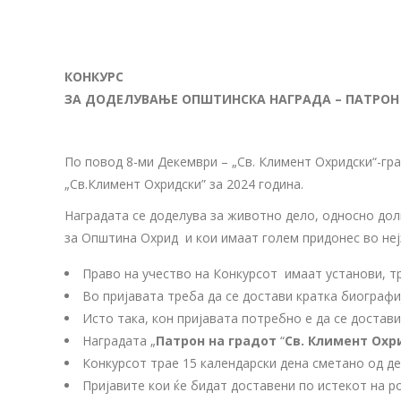
КОНКУРС
ЗА ДОДЕЛУВАЊЕ ОПШТИНСКА НАГРАДА – ПАТРОН
По повод 8-ми Декември – „Св. Климент Охридски“-г
„Св.Климент Охридски” за 2024 година.
Наградата се доделува за животно дело, односно до
за Општина Охрид и кои имаат голем придонес во неј
Право на учество на Конкурсот имаат установи, тр
Во пријавата треба да се достави кратка биографи
Исто така, кон пријавата потребно е да се достави
Наградата „
Патрон на градот
“
Св. Климент Охр
Конкурсот трае 15 календарски дена сметано од д
Пријавите кои ќе бидат доставени по истекот на ро