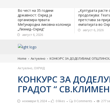
Во чест на 35 години
„Културата расте 
државност: Охрид ја
продолжува: Теат
организира првата
претстава за приј
Меѓународна ликовна колонија
емпатијата во Ох
„Лихнид–Охрид“
август 6, 2026
август 6, 2026
Home
Актуелно
КОНКУРС ЗА ДОДЕЛУВАЊЕ ОПШТИНСКА 
Актуелно
,
ОХРИД
КОНКУРС ЗА ДОДЕЛУ
ГРАДОТ “ СВ.КЛИМЕ
ноември 9, 2024
0
likes
0 Comments
277 s