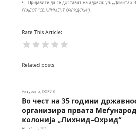
Пријавите да се достават на адреса: ул. „Димитар 
ГРАДОТ
“
СВ.КЛИМЕНТ ОХРИДСКИ
”
)
.
Rate This Article:
Related posts
Актуелно
,
ОХРИД
Во чест на 35 години државнос
организира првата Меѓунаро
колонија „Лихнид–Охрид“
АВГУСТ 6, 2026