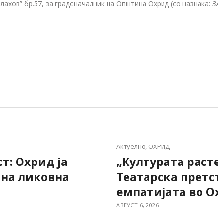
Влахов” бр.57, за градоначалник на Општина Охрид (со назнака:
З
Актуелно
,
ОХРИД
т: Охрид ја
„Културата раст
дна ликовна
Театарска претс
емпатијата во О
АВГУСТ 6, 2026